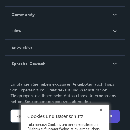
Karriere
In den Nachrichten
Community
Ereignisse
Blogs
Hilfe
Videos
Auftragssuche
Entwickler
Podcast
Wissensbasis
Sprache:
Deutsch
Kundendienst kontaktieren
English
Empfangen Sie neben exklusiven Angeboten auch Tipps
Deutsch
von Experten zum Direktverkauf und Wachstum von
Zielgruppen, die Ihnen beim Aufbau Ihres Unternehmens
Français
helfen. Sie können sich jederzeit abmelden.
Italiano
Cookies und Datenschutz
Abschicken
Español
Lulu benutzt Cookies, um ein personalisiertes
Erlebnis auf unserer Webseite zu ermöglichen,