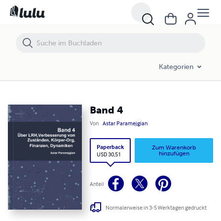
Kategorien
Band 4
Von
Astar Paramejgian
Paperback
Zum Warenkorb
hinzufügen
USD 30,51
Anteil
Normalerweise in 3-5 Werktagen gedruckt