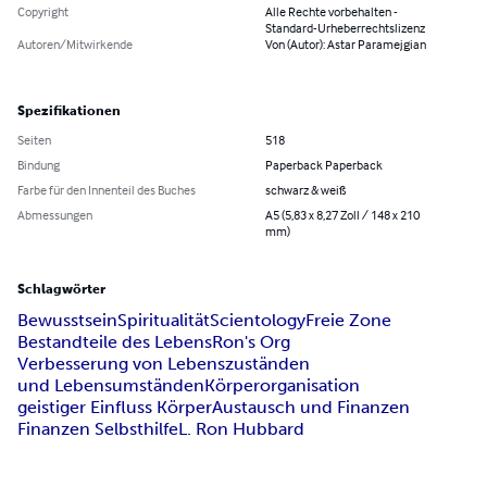
Copyright
Alle Rechte vorbehalten -
Standard-Urheberrechtslizenz
Autoren/Mitwirkende
Von (Autor): Astar Paramejgian
Spezifikationen
Seiten
518
Bindung
Paperback Paperback
Farbe für den Innenteil des Buches
schwarz & weiß
Abmessungen
A5 (5,83 x 8,27 Zoll / 148 x 210
mm)
Schlagwörter
Bewusstsein
Spiritualität
Scientology
Freie Zone
Bestandteile des Lebens
Ron's Org
Verbesserung von Lebenszuständen
und Lebensumständen
Körperorganisation
geistiger Einfluss Körper
Austausch und Finanzen
Finanzen Selbsthilfe
L. Ron Hubbard