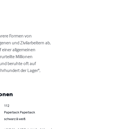
hrere Formen von 
enen und Zivilarbeitern ab, 
f einer allgemeinen 
urteilte Millionen 
und beruhte oft auf 
hrhundert der Lager", 
ionen
112
Paperback Paperback
schwarz & weiß