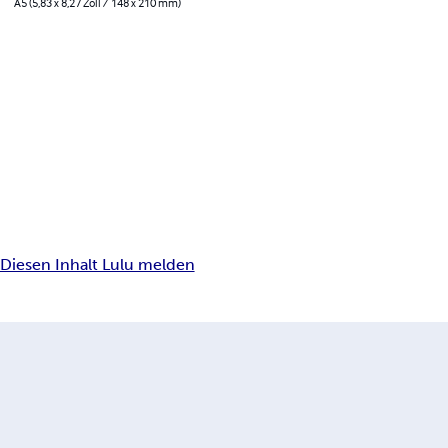
A5 (5,83 x 8,27 Zoll / 148 x 210 mm)
Diesen Inhalt Lulu melden