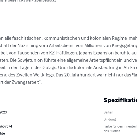
alerweise in 3-5 Werktagen gedruckt
en alle faschistischen, kommunistischen und kolonialen Regime  me
chaft der Nazis hing vom Arbeitsdienst von Millionen von Kriegsgefang
arbeit von Tausenden von KZ-Häftlingen. Japans Expansion beruhte au
iaten. Die Sowjetunion führte eine allgemeine Arbeitspflicht ein und ver
eit in den Lagern des Gulags. Und die koloniale Ausbeutung in Afrika 
d des Zweiten Weltkriegs. Das 20. Jahrhundert war nicht nur das "Ja
t der Zwangsarbeit“.
Spezifikat
 2023
Seiten
Bindung
6657874
Farbe für den Innenteil
des Buches
hte