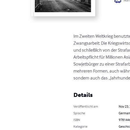
Norm
Im Zweiten Weltkrieg benutzt
Zwangsarbeit: Die Kriegswirts
und schließlich von der Straf
Arbeitspflicht für Millionen As
Sowjetbürger zu einer Strafarb
mehreren Formen, auch währen
sondern auch das „Jahrhunder
Details
Veröffentlicht am
Nov 23,
Sprache
German
ISBN
978144
Kategorie
Geschic