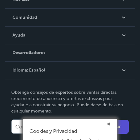
Empleo
En las noticias
Comunidad
Eventos
Blog
Ayuda
Videos
Búsqueda del pedido
Desarrolladores
Podcast
Base de conocimientos
Idioma:
Español
Comuníquese con Soporte
English
Obtenga consejos de expertos sobre ventas directas,
Deutsch
crecimiento de audiencia y ofertas exclusivas para
ayudarle a construir su negocio. Puede darse de baja en
Français
cualquier momento.
Italiano
Enviar
Español
Cookies y Privacidad