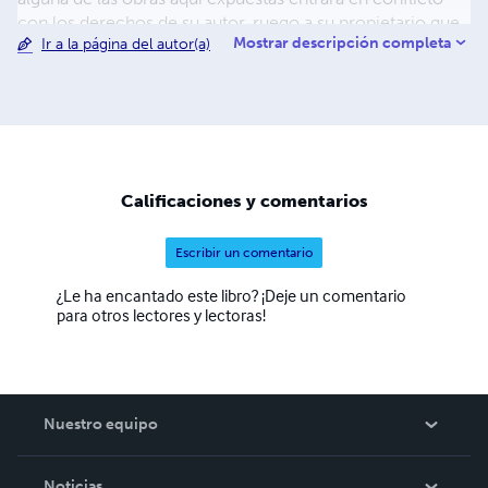
con los derechos de su autor, ruego a su propietario que
Mostrar descripción completa
Ir a la página del autor(a)
se ponga en contacto conmigo, en la dirección de
correo electrónico:
ardeinternet@gmail.com
.
Calificaciones y comentarios
Escribir un comentario
¿Le ha encantado este libro? ¡Deje un comentario
para otros lectores y lectoras!
Nuestro equipo
Acerca de nosotros
Noticias