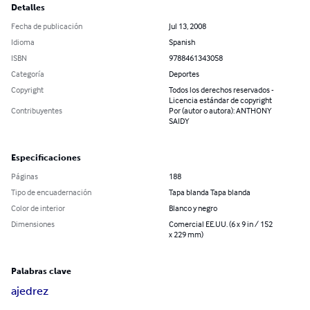
Detalles
Fecha de publicación
Jul 13, 2008
Idioma
Spanish
ISBN
9788461343058
Categoría
Deportes
Copyright
Todos los derechos reservados -
Licencia estándar de copyright
Contribuyentes
Por (autor o autora): ANTHONY
SAIDY
Especificaciones
Páginas
188
Tipo de encuadernación
Tapa blanda Tapa blanda
Color de interior
Blanco y negro
Dimensiones
Comercial EE.UU. (6 x 9 in / 152
x 229 mm)
Palabras clave
ajedrez