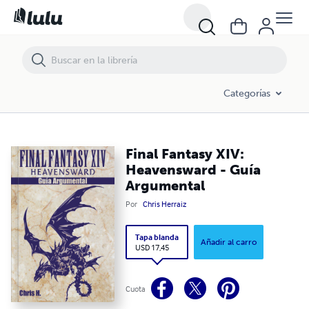
Final Fantasy XIV: Heavensward - Guía Argumental
Categorías
Final Fantasy XIV:
Heavensward - Guía
Argumental
Por
Chris Herraiz
Tapa blanda
Añadir al carro
USD 17,45
Cuota