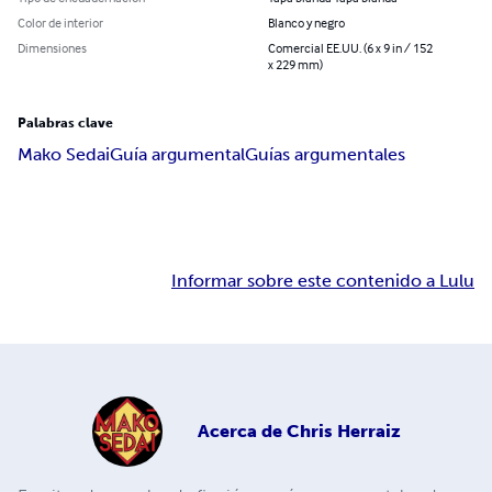
Color de interior
Blanco y negro
Dimensiones
Comercial EE.UU. (6 x 9 in / 152
x 229 mm)
Palabras clave
Mako Sedai
Guía argumental
Guías argumentales
Informar sobre este contenido a Lulu
Acerca de
Chris Herraiz