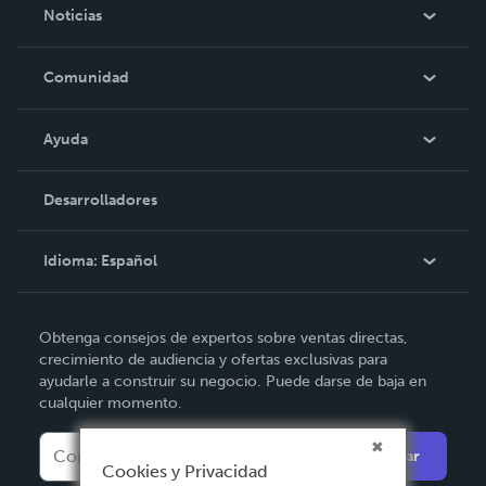
Acerca de nosotros
Noticias
Empleo
En las noticias
Comunidad
Eventos
Blog
Ayuda
Videos
Búsqueda del pedido
Desarrolladores
Podcast
Base de conocimientos
Idioma:
Español
Comuníquese con Soporte
English
Obtenga consejos de expertos sobre ventas directas,
Deutsch
crecimiento de audiencia y ofertas exclusivas para
ayudarle a construir su negocio. Puede darse de baja en
Français
cualquier momento.
Italiano
Enviar
Español
Cookies y Privacidad