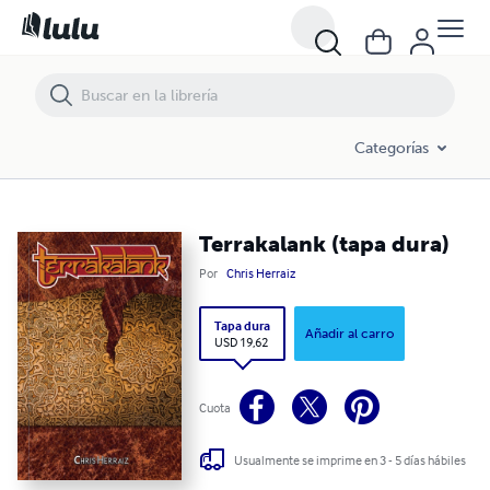
Terrakalank (tapa dura)
Categorías
Terrakalank (tapa dura)
Por
Chris Herraiz
Tapa dura
Añadir al carro
USD 19,62
Cuota
Usualmente se imprime en 3 - 5 días hábiles