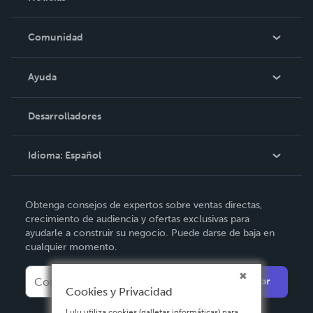
Empleo
En las noticias
Comunidad
Eventos
Blog
Ayuda
Videos
Búsqueda del pedido
Desarrolladores
Podcast
Base de conocimientos
Idioma:
Español
Comuníquese con Soporte
English
Obtenga consejos de expertos sobre ventas directas,
Deutsch
crecimiento de audiencia y ofertas exclusivas para
ayudarle a construir su negocio. Puede darse de baja en
Français
cualquier momento.
Italiano
Enviar
Español
Cookies y Privacidad
Lulu utiliza cookies (galletas informáticas) para