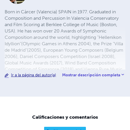
Born in Càrcer (Valencia) SPAIN in 1977. Graduated in
Composition and Percussion In Valencia Conservatory
and Film Scoring at Berklee College of Music (Boston,
USA). He has won over 20 Awards of Symphonic
Composition around the world, highlighting "Hellenikon
Idyllion"(Olympic Games in Athens 2004), the Prize "Villa
de Madrid"(2005), European Young Composers (Belgium
2006), Daniel Composers Competition (Israel 2008),
Global Music Awards (2017), Wind Band Composition
Competition of Singapore (2018) and Vienna Pure Music
Mostrar descripción completa
Ir a la página del autor(a)
Competition(2021). Currently is Professor of
Composition at Berklee College of Music (Valencia
Campus) and also in the Valencia Professional
Conservatory of Music.
Calificaciones y comentarios