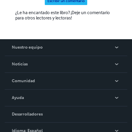
Escribir un comentario
¿Le ha encantado este libro? ¡Deje un comentario
para otros lectores y lectoras!
Nuestro equipo
Acerca de nosotros
Noticias
Empleo
En las noticias
Comunidad
Eventos
Blog
Ayuda
Videos
Búsqueda del pedido
Desarrolladores
Podcast
Base de conocimientos
Idioma:
Español
Comuníquese con Soporte