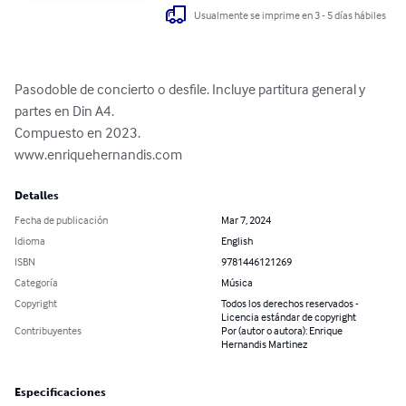
Usualmente se imprime en 3 - 5 días hábiles
Pasodoble de concierto o desfile. Incluye partitura general y 
partes en Din A4.

Compuesto en 2023. 

www.enriquehernandis.com
Detalles
Fecha de publicación
Mar 7, 2024
Idioma
English
ISBN
9781446121269
Categoría
Música
Copyright
Todos los derechos reservados -
Licencia estándar de copyright
Contribuyentes
Por (autor o autora): Enrique
Hernandis Martinez
Especificaciones