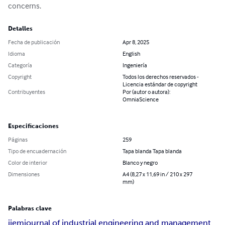
concerns.
Detalles
Fecha de publicación
Apr 8, 2025
Idioma
English
Categoría
Ingeniería
Copyright
Todos los derechos reservados -
Licencia estándar de copyright
Contribuyentes
Por (autor o autora):
OmniaScience
Especificaciones
Páginas
259
Tipo de encuadernación
Tapa blanda Tapa blanda
Color de interior
Blanco y negro
Dimensiones
A4 (8,27 x 11,69 in / 210 x 297
mm)
Palabras clave
jiem
journal of industrial engineering and management