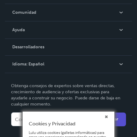
Empleo
En las noticias
Comunidad
Eventos
Blog
Ayuda
Videos
Búsqueda del pedido
Desarrolladores
Podcast
Base de conocimientos
Idioma:
Español
Comuníquese con Soporte
English
Obtenga consejos de expertos sobre ventas directas,
Deutsch
crecimiento de audiencia y ofertas exclusivas para
ayudarle a construir su negocio. Puede darse de baja en
Français
cualquier momento.
Italiano
Enviar
Español
Cookies y Privacidad
Lulu utiliza cookies (galletas informáticas) para
crear una experiencia personalizada en nuestro