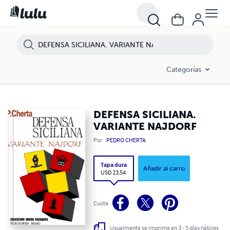
Categorías
DEFENSA SICILIANA.
VARIANTE NAJDORF
Por
PEDRO CHERTA
Tapa dura
Añadir al carro
USD 23,54
Cuota
Usualmente se imprime en 3 - 5 días hábiles