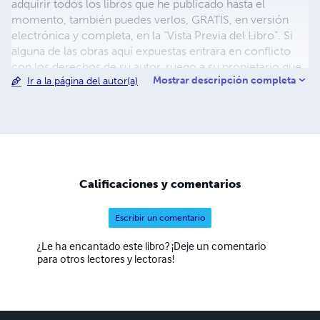
adquirir todos los libros que he publicado hasta el
momento, también puedes verlos, GRATIS, en versión
electrónica y completa, en la “Vista Previa del Libro”. Si
alguna de las obras aquí expuestas entrara en conflicto
con los derechos de su autor, ruego a su propietario que
Mostrar descripción completa
Ir a la página del autor(a)
se ponga en contacto conmigo, en la dirección de
correo electrónico:
ardeinternet@gmail.com
.
Calificaciones y comentarios
Escribir un comentario
¿Le ha encantado este libro? ¡Deje un comentario
para otros lectores y lectoras!