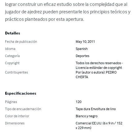
lograr construir un eficaz estudio sobre la complejidad que al 
jugador de ajedrez pueden presentarle los principios teóricos y 
prácticos planteados por esta apertura.
Detalles
Fecha de publicación
May 10, 2011
Idioma
Spanish
Categoría
Deportes
Copyright
Todos los derechos reservados -
Licencia estándar de copyright
Contribuyentes
Por (autor o autora): PEDRO
CHERTA
Especificaciones
Páginas
120
Tipo de encuadernación
Tapa dura Envoltura de lino
Color de interior
Blanco y negro
Dimensiones
Comercial EE.UU. (6 x 9 in / 152
x 229 mm)