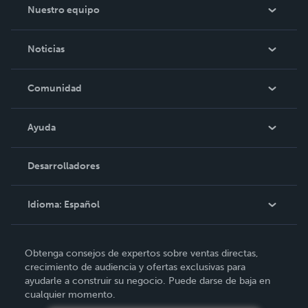
Nuestro equipo
Acerca de nosotros
Noticias
Empleo
En las noticias
Comunidad
Eventos
Blog
Ayuda
Videos
Búsqueda del pedido
Desarrolladores
Podcast
Base de conocimientos
Idioma:
Español
Comuníquese con Soporte
English
Obtenga consejos de expertos sobre ventas directas,
Deutsch
crecimiento de audiencia y ofertas exclusivas para
ayudarle a construir su negocio. Puede darse de baja en
Français
cualquier momento.
Italiano