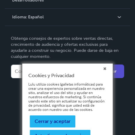
Desarrolladores
Podcast
Base de conocimientos
Idioma:
Español
Comuníquese con Soporte
English
Obtenga consejos de expertos sobre ventas directas,
Deutsch
crecimiento de audiencia y ofertas exclusivas para
ayudarle a construir su negocio. Puede darse de baja en
Français
cualquier momento.
Italiano
Enviar
Español
Cookies y Privacidad
Lulu utiliza cookies (galletas informáticas) para
crear una experiencia personalizada en nuestro
sitio, analizar el uso del sitio y ayudar en
nuestros esfuerzos de marketing. Si continúa
usando este sitio sin actualizar su configuración
de privacidad, significa que usted está de
acuerdo con nuestro uso de las cookies.
Cerrar y aceptar