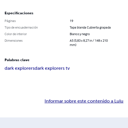
Especificaciones
Páginas
19
Tipo de encuadernación
Tapa blanda Cubierta grapada
Color de interior
Blanco y negro
Dimensiones
A5 (5,83 x 8,27 in / 148 x 210
mm)
Palabras clave
dark explorers
dark explorers tv
Informar sobre este contenido a Lulu