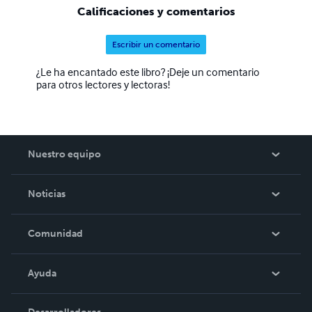
Calificaciones y comentarios
Escribir un comentario
¿Le ha encantado este libro? ¡Deje un comentario
para otros lectores y lectoras!
Nuestro equipo
Acerca de nosotros
Noticias
Empleo
En las noticias
Comunidad
Eventos
Blog
Ayuda
Videos
Búsqueda del pedido