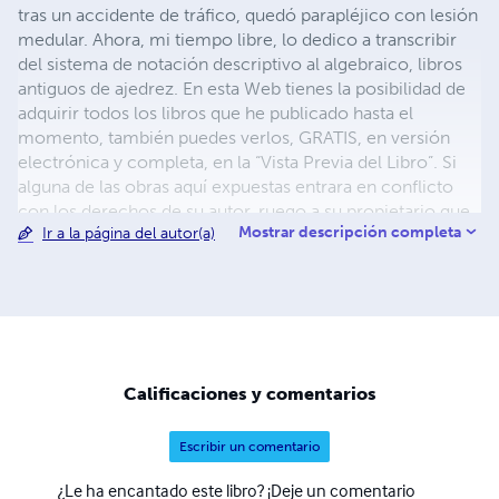
tras un accidente de tráfico, quedó parapléjico con lesión
medular. Ahora, mi tiempo libre, lo dedico a transcribir
del sistema de notación descriptivo al algebraico, libros
antiguos de ajedrez. En esta Web tienes la posibilidad de
adquirir todos los libros que he publicado hasta el
momento, también puedes verlos, GRATIS, en versión
electrónica y completa, en la “Vista Previa del Libro”. Si
alguna de las obras aquí expuestas entrara en conflicto
con los derechos de su autor, ruego a su propietario que
Mostrar descripción completa
Ir a la página del autor(a)
se ponga en contacto conmigo, en la dirección de
correo electrónico:
ardeinternet@gmail.com
.
Calificaciones y comentarios
Escribir un comentario
¿Le ha encantado este libro? ¡Deje un comentario