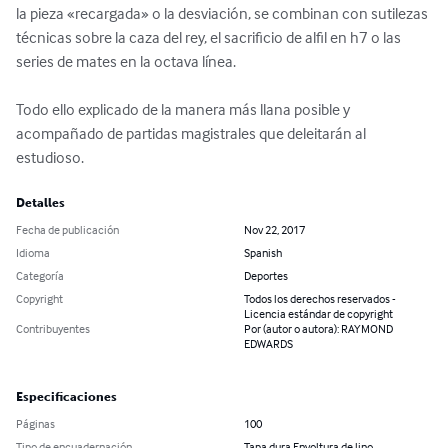
la pieza «recargada» o la desviación, se combinan con sutilezas 
técnicas sobre la caza del rey, el sacrificio de alfil en h7 o las 
series de mates en la octava línea.

Todo ello explicado de la manera más llana posible y 
acompañado de partidas magistrales que deleitarán al 
estudioso.
Detalles
Fecha de publicación
Nov 22, 2017
Idioma
Spanish
Categoría
Deportes
Copyright
Todos los derechos reservados -
Licencia estándar de copyright
Contribuyentes
Por (autor o autora): RAYMOND
EDWARDS
Especificaciones
Páginas
100
Tipo de encuadernación
Tapa dura Envoltura de lino