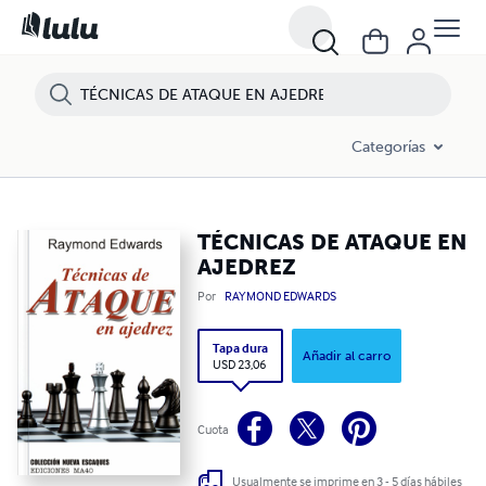
Categorías
TÉCNICAS DE ATAQUE EN
AJEDREZ
Por
RAYMOND EDWARDS
Tapa dura
Añadir al carro
USD 23,06
Cuota
Usualmente se imprime en 3 - 5 días hábiles