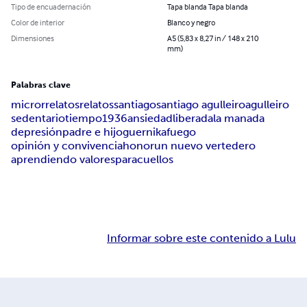
Tipo de encuadernación
Tapa blanda Tapa blanda
Color de interior
Blanco y negro
Dimensiones
A5 (5,83 x 8,27 in / 148 x 210
mm)
Palabras clave
microrrelatos
relatos
santiago
santiago agulleiro
agulleiro
sedentario
tiempo
1936
ansiedad
liberada
la manada
depresión
padre e hijo
guernika
fuego
opinión y convivencia
honor
un nuevo vertedero
aprendiendo valores
paracuellos
Informar sobre este contenido a Lulu