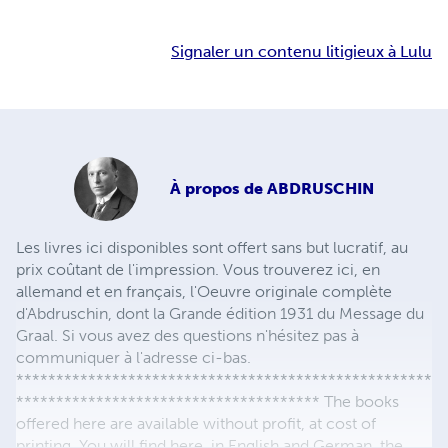
Signaler un contenu litigieux à Lulu
À propos de
ABDRUSCHIN
Les livres ici disponibles sont offert sans but lucratif, au
prix coûtant de l'impression. Vous trouverez ici, en
allemand et en français, l'Oeuvre originale complète
d'Abdruschin, dont la Grande édition 1931 du Message du
Graal. Si vous avez des questions n'hésitez pas à
communiquer à l'adresse ci-bas.
****************************************************
************************************** The books
offered here are available without profit, at cost of
printing. You will find here, in English and German, the