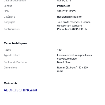
Date de publication
Apr 24, 2015
Langue
Portuguese
ISBN
9781329119505
Catégorie
Religion & spiritualité
Copyright
Tous droits réservés - Licence
de copyright standard
Contributeurs
Par (auteur): ABDRUSCHIN
Caractéristiques
Pages
410
Type de reliure
Livre à couverture rigide Livre à
couverture rigide
Couleur de l’intérieur
Noir & Blanc
Dimensions
Roman (6 x 9 po / 152 x 229
mm)
Mots-clés
ABDRUSCHIN
Graal