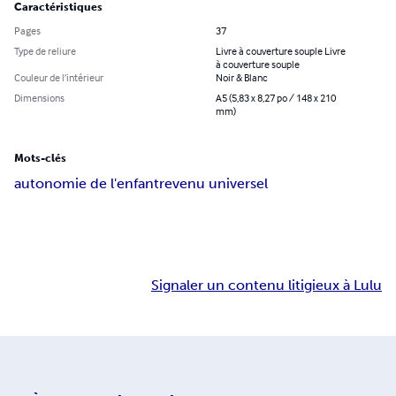
Caractéristiques
Pages
37
Type de reliure
Livre à couverture souple Livre
à couverture souple
Couleur de l’intérieur
Noir & Blanc
Dimensions
A5 (5,83 x 8,27 po / 148 x 210
mm)
Mots-clés
autonomie de l'enfant
revenu universel
Signaler un contenu litigieux à Lulu