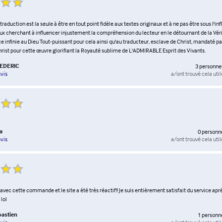
traduction est la seule à être en tout point fidèle aux textes originaux et à ne pas être sous l'in
eux cherchant à influencer injustement la compréhension du lecteur en le détournant de la Véri
infinie au Dieu Tout-puissant pour cela ainsi qu'au traducteur, esclave de Christ, mandaté pa
rist pour cette œuvre glorifiant la Royauté sublime de L'ADMIRABLE Esprit des Vivants.
REDERIC
3
personne
a/ont trouvé cela util
vis
a
0
personn
a/ont trouvé cela util
vis
i avec cette commande et le site a été très réactif!! Je suis entièrement satisfait du service apr
 lol
astien
1
personn