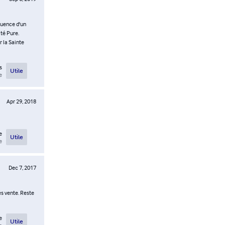
fluence d'un
té Pure.
r la Sainte
s
Utile
e
Apr 29, 2018
e
Utile
e
Dec 7, 2017
ès vente. Reste
e
Utile