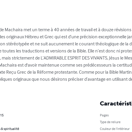
 de Machaira met un terme à 40 années de travail et à douze révisions d
des originaux Hébreu et Grec qui est d’une précision exceptionnelle ja
on stéréotypée et ne suit aucunement le courant théologique de la di
outes les traductions et versions de la Bible. Elle n’est donc ni protes
mais strictement de L’ADMIRABLE ESPRIT DES VIVANTS, Jésus le Messie
 Machaira est d'avoir maintenue comme ses prédécesseurs la certitude 
te Reçu Grec de la Réforme protestante. Comme pour la Bible Martin, c
bibliques originaux que nous désirons préciser d’avantage en utilisant 
Caractérist
015
Pages
Type de reliure
 & spiritualité
Couleur de l’intérieur