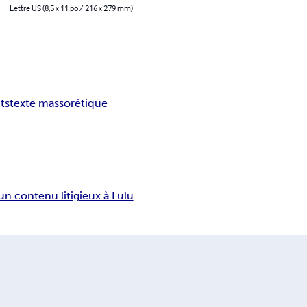
Lettre US (8,5 x 11 po / 216 x 279 mm)
ts
texte massorétique
un contenu litigieux à Lulu