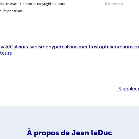
its réservés - Licence de copyright standard
Dimensions
eur): Jean leDuc
rvald
Calvin
calvinisme
hypercalvinisme
christophilien
manuscri
teurs
Signaler 
À propos de
Jean leDuc