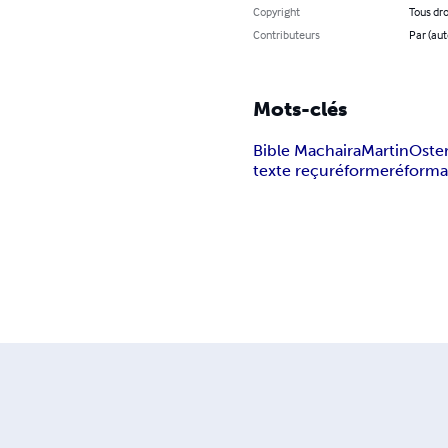
Copyright
Tous dro
Contributeurs
Par (aut
Mots-clés
Bible Machaira
Martin
Oste
texte reçu
réforme
réforma