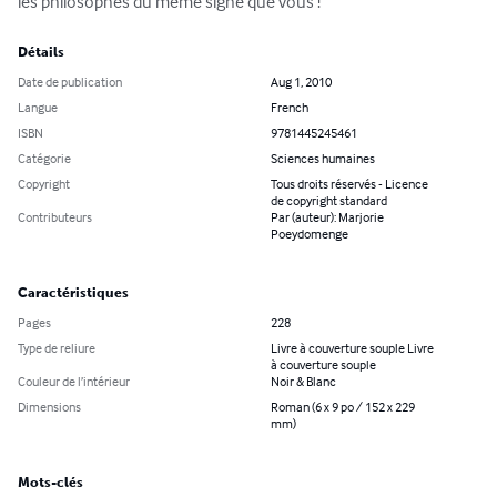
les philosophes du même signe que vous !
Détails
Date de publication
Aug 1, 2010
Langue
French
ISBN
9781445245461
Catégorie
Sciences humaines
Copyright
Tous droits réservés - Licence
de copyright standard
Contributeurs
Par (auteur): Marjorie
Poeydomenge
Caractéristiques
Pages
228
Type de reliure
Livre à couverture souple Livre
à couverture souple
Couleur de l’intérieur
Noir & Blanc
Dimensions
Roman (6 x 9 po / 152 x 229
mm)
Mots-clés