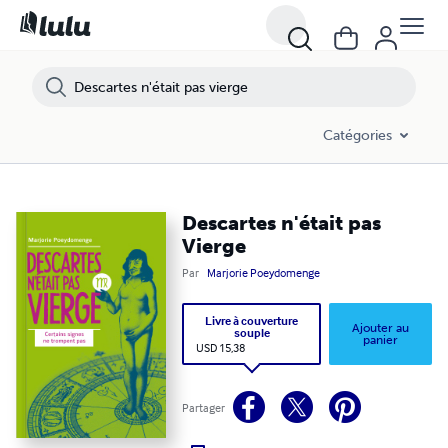
Catégories
Descartes n'était pas
Vierge
Par
Marjorie Poeydomenge
Livre à couverture
Ajouter au
souple
panier
USD 15,38
Partager