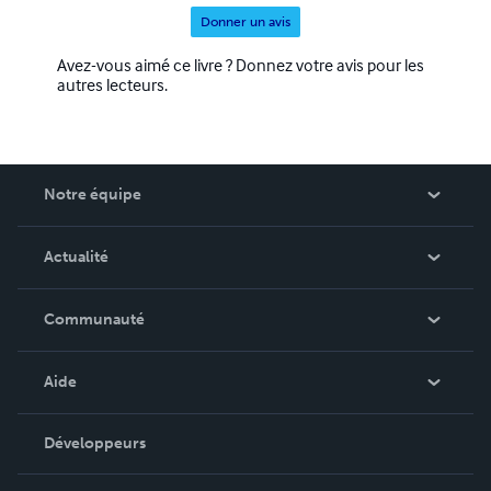
Donner un avis
Avez-vous aimé ce livre ? Donnez votre avis pour les
autres lecteurs.
Notre équipe
Qui sommes-nous ?
Actualité
Carrières
Dans l'actualité
Communauté
Événements
Blog
Aide
Vidéos
Recherche de commande
Développeurs
Podcast
Base de connaissances