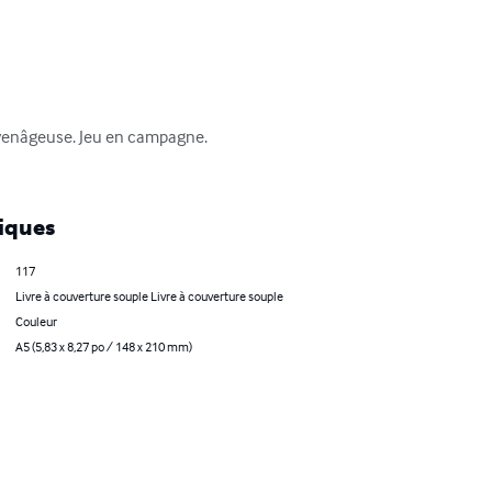
oyenâgeuse. Jeu en campagne. 
iques
117
Livre à couverture souple Livre à couverture souple
Couleur
A5 (5,83 x 8,27 po / 148 x 210 mm)