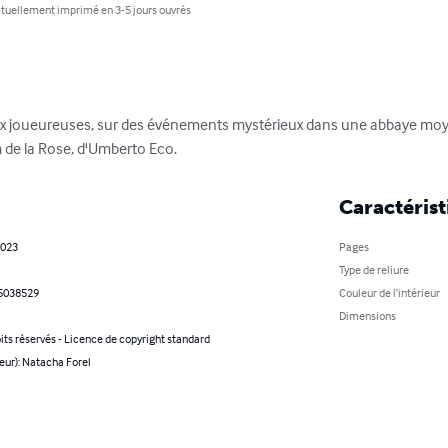
tuellement imprimé en 3-5 jours ouvrés
deux joueureuses, sur des événements mystérieux dans une abbaye m
 de la Rose, d'Umberto Eco.
Caractérist
2023
Pages
Type de reliure
5038529
Couleur de l’intérieur
Dimensions
its réservés - Licence de copyright standard
eur): Natacha Forel