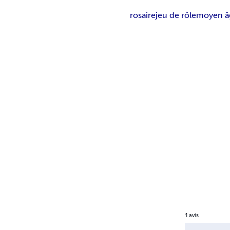
rosaire
jeu de rôle
moyen â
1
avis