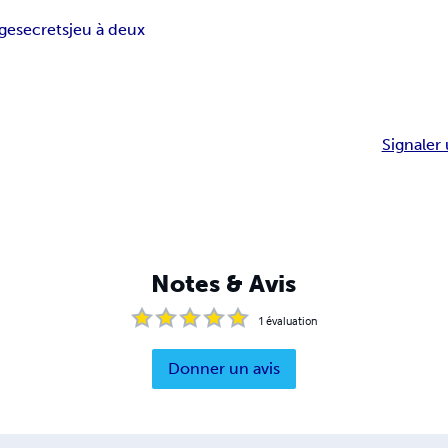
ge
secrets
jeu à deux
Signaler 
Notes & Avis
1
évaluation
Donner un avis