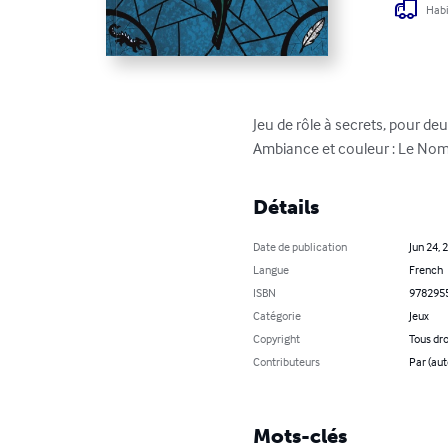
Habi
Jeu de rôle à secrets, pour 
Ambiance et couleur : Le Nom
Détails
Date de publication
Jun 24, 
Langue
French
ISBN
978295
Catégorie
Jeux
Copyright
Tous dro
Contributeurs
Par (aut
Mots-clés