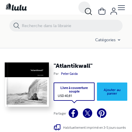
Catégories
"Atlantikwall"
Par
Peter Gaida
Livre à couverture
Ajouter au
souple
panier
USD 40,81
Partager
Habituellement imprimé en 3-5 jours ouvrés