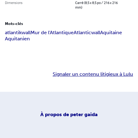
Dimensions
Carré (8,5 x 8,5 po / 216 x 216
mm)
Mots-clés
atlantikwall
Mur de l'Atlantique
Atlanticwall
Aquitaine
Aquitanien
Signaler un contenu litigieux à Lulu
À propos de
peter gaida