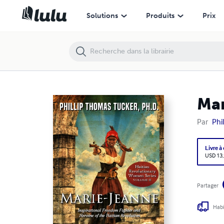
Marie-Jeanne
Solutions
Produits
Prix
Mar
Par
Phi
Livre à
USD 13
Partager
Habi