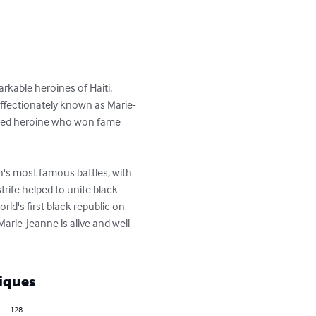
kable heroines of Haiti, 
ffectionately known as Marie-
uished heroine who won fame 
n's most famous battles, with 
rife helped to unite black 
rld's first black republic on 
arie-Jeanne is alive and well 
iques
128