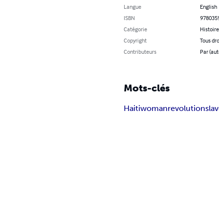
Langue
English
ISBN
978035
Catégorie
Histoire
Copyright
Tous dro
Contributeurs
Par (aut
Mots-clés
Haiti
woman
revolution
sla