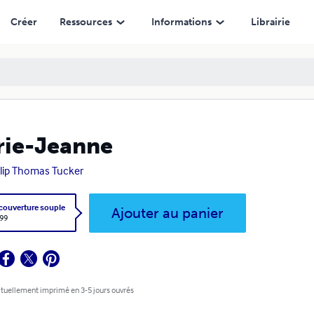
Créer
Ressources
Informations
Librairie
ie-Jeanne
llip Thomas Tucker
 couverture souple
Ajouter au panier
,99
tuellement imprimé en 3-5 jours ouvrés