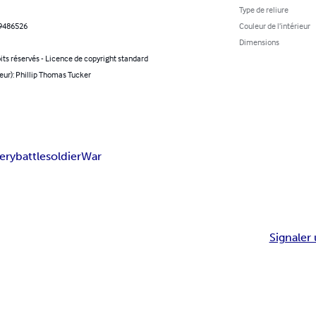
Type de reliure
9486526
Couleur de l’intérieur
Dimensions
its réservés - Licence de copyright standard
eur): Phillip Thomas Tucker
very
battle
soldier
War
Signaler 