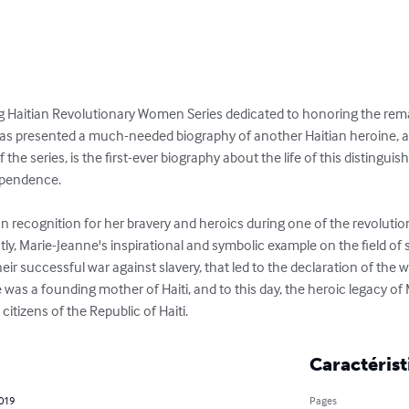
g Haitian Revolutionary Women Series dedicated to honoring the remar
has presented a much-needed biography of another Haitian heroine, a
f the series, is the first-ever biography about the life of this disting
ependence.

 recognition for her bravery and heroics during one of the revolutio
y, Marie-Jeanne's inspirational and symbolic example on the field of st
ir successful war against slavery, that led to the declaration of the wo
was a founding mother of Haiti, and to this day, the heroic legacy of M
citizens of the Republic of Haiti.
Caractérist
2019
Pages