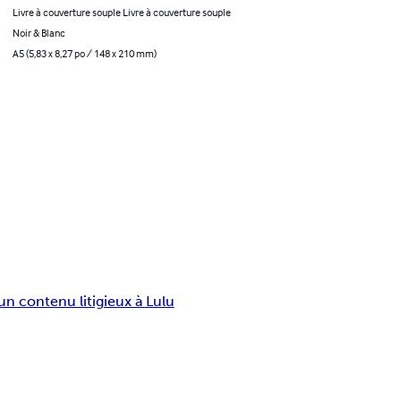
Livre à couverture souple Livre à couverture souple
Noir & Blanc
A5 (5,83 x 8,27 po / 148 x 210 mm)
un contenu litigieux à Lulu