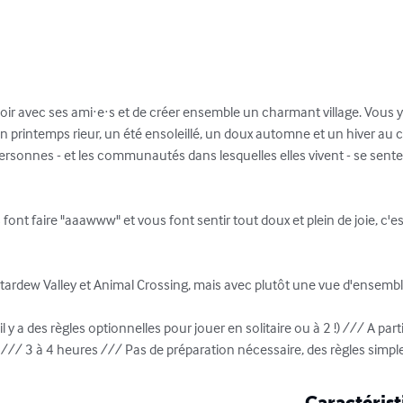
eoir avec ses ami·e·s et de créer ensemble un charmant village. Vous 
 un printemps rieur, un été ensoleillé, un doux automne et un hiver au 
personnes - et les communautés dans lesquelles elles vivent - se sentent
font faire "aaawww" et vous font sentir tout doux et plein de joie, c'est
ardew Valley et Animal Crossing, mais avec plutôt une vue d'ensemble s
l y a des règles optionnelles pour jouer en solitaire ou à 2 !) /// A par
s) /// 3 à 4 heures /// Pas de préparation nécessaire, des règles simple
Caractérist