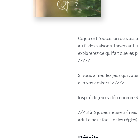
Ce jeu est l’occasion de s'ass
au fil des saisons, traversant
explorerez ce qui fait que les 
/////

Si vous aimez les jeux qui vous 
et à vos ami·e·s ! /////

Inspiré de jeux vidéo comme St
/// 3 à 6 joueur·euse·s (mais i
adulte pour faciliter les règle
Détails