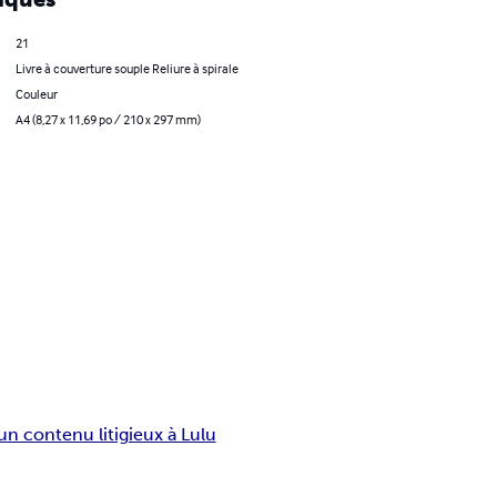
21
Livre à couverture souple Reliure à spirale
Couleur
A4 (8,27 x 11,69 po / 210 x 297 mm)
un contenu litigieux à Lulu