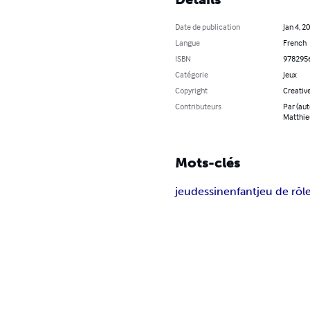
Date de publication
Jan 4, 2
Langue
French
ISBN
978295
Catégorie
Jeux
Copyright
Creativ
Contributeurs
Par (aut
Matthie
Mots-clés
jeu
dessin
enfant
jeu de rôl