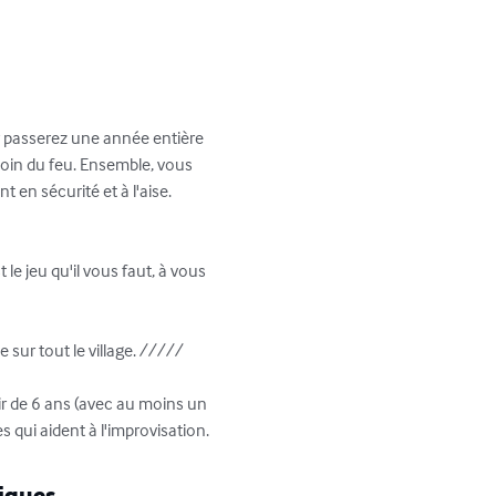
y passerez une année entière 
coin du feu. Ensemble, vous 
 en sécurité et à l'aise. 
 le jeu qu'il vous faut, à vous 
ur tout le village. /////

tir de 6 ans (avec au moins un 
s qui aident à l'improvisation.
iques