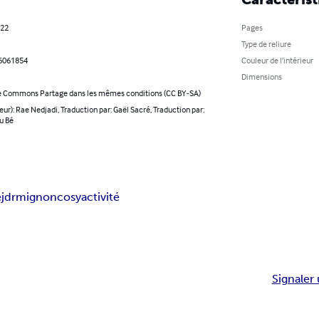
022
Pages
Type de reliure
6061854
Couleur de l’intérieur
Dimensions
e Commons Partage dans les mêmes conditions (CC BY-SA)
eur): Rae Nedjadi, Traduction par: Gaël Sacré, Traduction par:
u Bé
e
jdr
mignon
cosy
activité
Signaler 