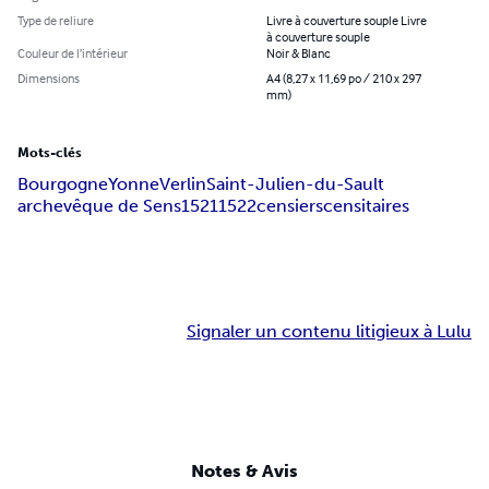
Type de reliure
Livre à couverture souple Livre
à couverture souple
Couleur de l’intérieur
Noir & Blanc
Dimensions
A4 (8,27 x 11,69 po / 210 x 297
mm)
Mots-clés
Bourgogne
Yonne
Verlin
Saint-Julien-du-Sault
archevêque de Sens
1521
1522
censiers
censitaires
Signaler un contenu litigieux à Lulu
Notes & Avis