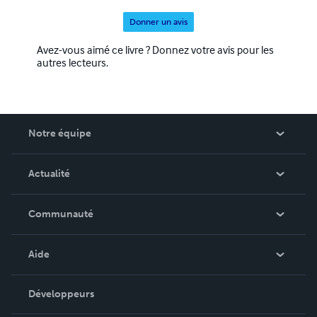
Donner un avis
Avez-vous aimé ce livre ? Donnez votre avis pour les
autres lecteurs.
Notre équipe
Qui sommes-nous ?
Actualité
Carrières
Dans l'actualité
Communauté
Événements
Blog
Aide
Vidéos
Recherche de commande
Développeurs
Podcast
Base de connaissances