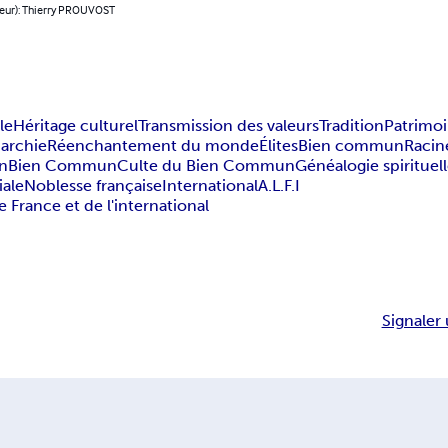
teur): Thierry PROUVOST
le
Héritage culturel
Transmission des valeurs
Tradition
Patrimoi
archie
Réenchantement du monde
Élites
Bien commun
Racin
on
Bien Commun
Culte du Bien Commun
Généalogie spirituel
iale
Noblesse française
International
A.L.F.I
e France et de l'international
Signaler 