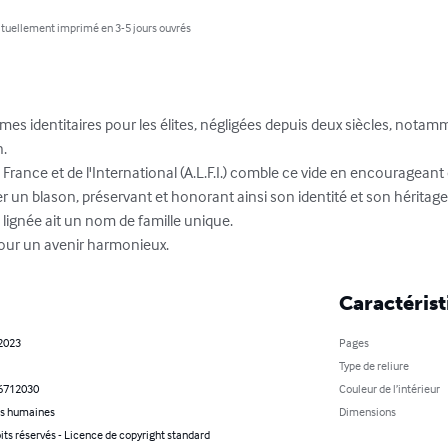
tuellement imprimé en 3-5 jours ouvrés
mes identitaires pour les élites, négligées depuis deux siècles, notam
 

France et de l'International (A.L.F.I.) comble ce vide en encourageant
un blason, préservant et honorant ainsi son identité et son héritage, q
lignée ait un nom de famille unique. 

 pour un avenir harmonieux.
Caractérist
 2023
Pages
Type de reliure
6712030
Couleur de l’intérieur
s humaines
Dimensions
its réservés - Licence de copyright standard