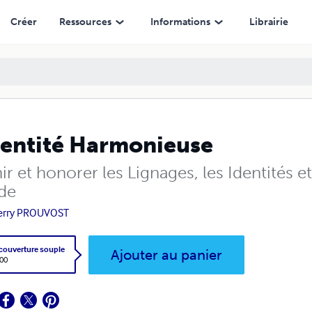
Créer
Ressources
Informations
Librairie
dentité Harmonieuse
ir et honorer les Lignages, les Identités e
de
erry PROUVOST
 couverture souple
Ajouter au panier
,00