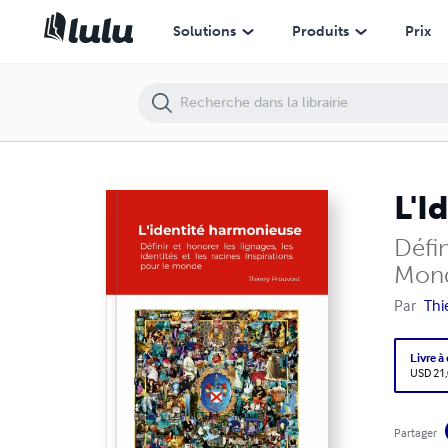
Solutions
Produits
Prix
L'I
Défin
Mon
Par
Thi
Livre à
USD 21
Partager