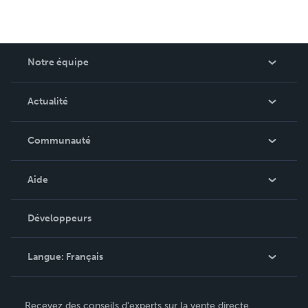
Notre équipe
Qui sommes-nous ?
Actualité
Carrières
Dans l'actualité
Communauté
Événements
Blog
Aide
Vidéos
Recherche de commande
Développeurs
Podcast
Base de connaissances
Langue:
Français
Contacter le service clientèle
English
Recevez des conseils d'experts sur la vente directe,