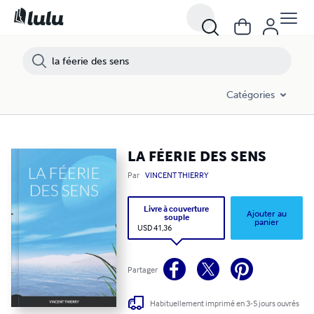
Catégories
LA FÉERIE DES SENS
Par
VINCENT THIERRY
Livre à couverture
Ajouter au
souple
panier
USD 41,36
Partager
Habituellement imprimé en 3-5 jours ouvrés