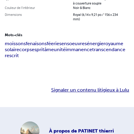
à couverture souple
Couleur de l’intérieur
Noir & Blanc
Dimensions
Royal (6,14 x 9,21 po / 156 x 234
mm)
Mots-clés
moissons
fenaisons
féerie
sens
oeuvres
énergie
royaume
solaire
corps
esprit
âme
unité
immanence
transcendance
rescrit
Signaler un contenu litigieux à Lulu
À propos de
PATINET thierri