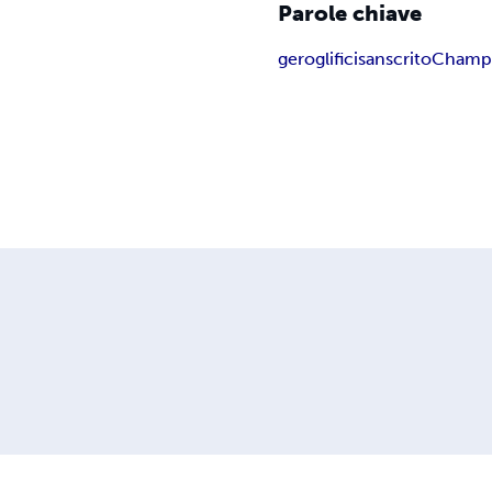
Parole chiave
geroglifici
sanscrito
Champo