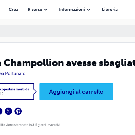
Crea
Risorse
Informazioni
Libreria
e Champollion avesse sbaglia
ea Portunato
 copertina morbida
Aggiungi al carrello
,12
olito viene stampato in 3-5 giorni lavorativi