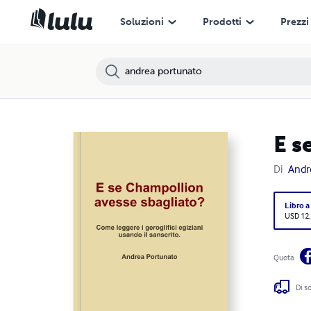
Soluzioni
Prodotti
Prezzi
E s
Di
Andr
Libro a
USD 12
Quota
Di s