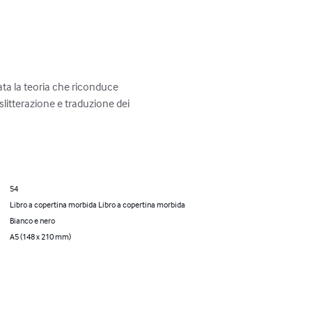
tata la teoria che riconduce 
slitterazione e traduzione dei 
54
Libro a copertina morbida Libro a copertina morbida
Bianco e nero
A5 (148 x 210 mm)