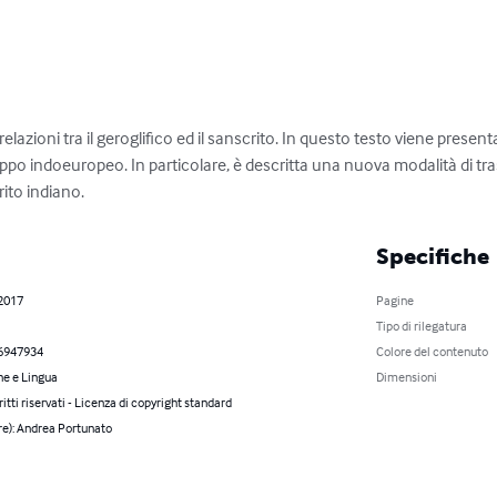
relazioni tra il geroglifico ed il sanscrito. In questo testo viene presen
gruppo indoeuropeo. In particolare, è descritta una nuova modalità di tra
rito indiano.
Specifiche
 2017
Pagine
Tipo di rilegatura
6947934
Colore del contenuto
ne e Lingua
Dimensioni
iritti riservati - Licenza di copyright standard
re): Andrea Portunato