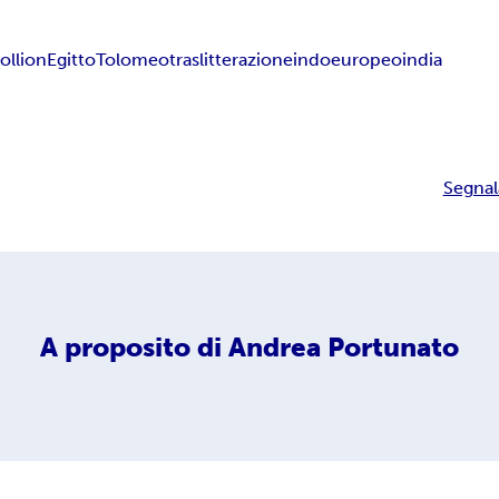
llion
Egitto
Tolomeo
traslitterazione
indoeuropeo
india
Segnal
A proposito di
Andrea Portunato