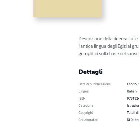
Descrizione della ricerca sulle 
l'antica lingua degli Egizi al 
geroglifici sulla base del sansc
Dettagli
Data di pubblicazione
Feb 15,
Lingua
Italian
ISBN
978132
Categoria
Istruzio
Copyright
Tutti i d
Collaboratori
Di (auto