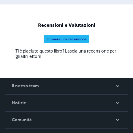
Recensioni e Valutazioni
Scrivere una recensione
Ti è piaciuto questo libro? Lascia una recensione per
gli altri lettori!
Il nostro team
Informazioni su Lulu
Notizie
Carriera
Nelle notizie
Comunità
Eventi