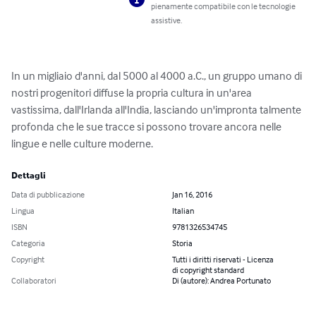
pienamente compatibile con le tecnologie
assistive.
In un migliaio d'anni, dal 5000 al 4000 a.C., un gruppo umano di 
nostri progenitori diffuse la propria cultura in un'area 
vastissima, dall'Irlanda all'India, lasciando un'impronta talmente 
profonda che le sue tracce si possono trovare ancora nelle 
lingue e nelle culture moderne.
Dettagli
Data di pubblicazione
Jan 16, 2016
Lingua
Italian
ISBN
9781326534745
Categoria
Storia
Copyright
Tutti i diritti riservati - Licenza
di copyright standard
Collaboratori
Di (autore): Andrea Portunato