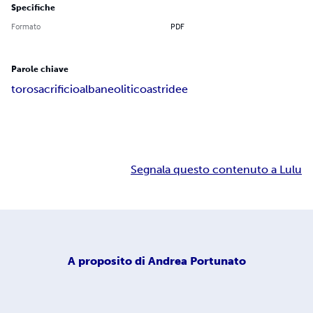
Specifiche
Formato
PDF
Parole chiave
toro
sacrificio
alba
neolitico
astri
dee
Segnala questo contenuto a Lulu
A proposito di
Andrea Portunato