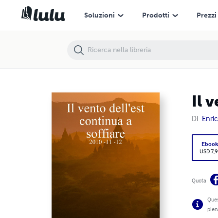
Soluzioni
Prodotti
Prezzi
Il 
Di
Enri
Eboo
USD 7,9
Quota
Ques
pien