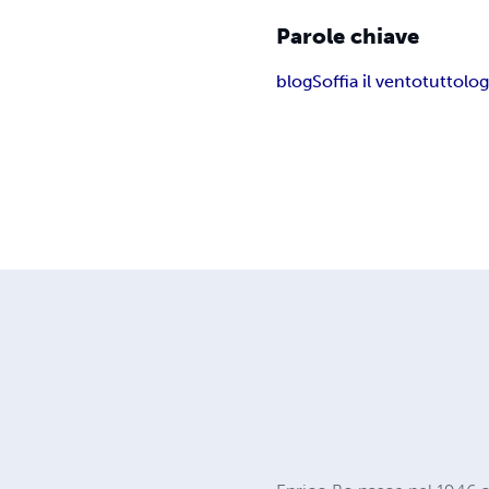
Parole chiave
blog
Soffia il vento
tuttolog