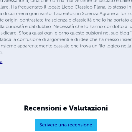
 Alessandria, città che non ha mai veramente lasciato e dalle c
llare. Ha frequentato il locale Liceo Classico Plana, lo stesso 
 di cui mena gran vanto. Laureatosi in Scienza Agrarie a Tori
te origini contrastate tra scienza e classicità che lo ha portato
la curiosità e dal dubbio. Necessità che lo hanno condotto a l
dicare. Sfoga quasi ogni giorno queste pulsioni nel suo blog "So
fatica la confusione di argomenti e di idee che ha messo insieme
 insieme apparentemente casuale che trova un filo logico nella r
i.
re
Recensioni e Valutazioni
Scrivere una recensione