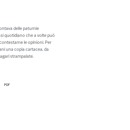
ontava delle paturnie 
asi quotidiano che a volte può 
contestarne le opinioni. Per 
ani una copia cartacea, da 
agari strampalate.
PDF