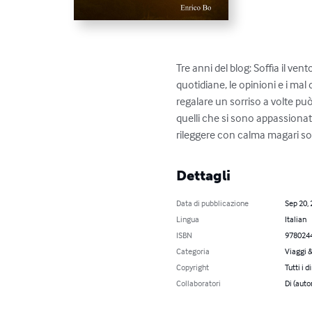
Tre anni del blog: Soffia il v
quotidiane, le opinioni e i ma
regalare un sorriso a volte pu
quelli che si sono appassionat
rileggere con calma magari so
Dettagli
Data di pubblicazione
Sep 20,
Lingua
Italian
ISBN
978024
Categoria
Viaggi 
Copyright
Tutti i d
Collaboratori
Di (auto