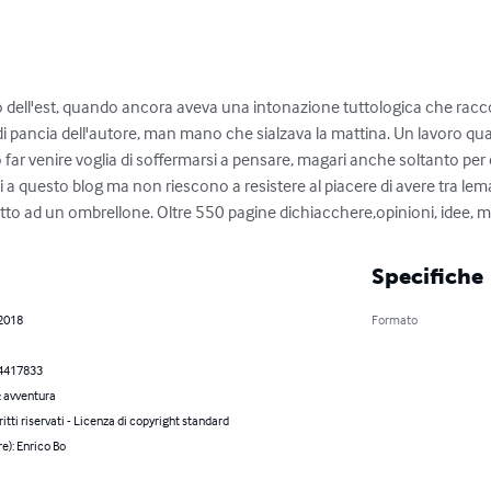
ento dell'est, quando ancora aveva una intonazione tuttologica che racc
l di pancia dell'autore, man mano che sialzava la mattina. Un lavoro qu
ò far venire voglia di soffermarsi a pensare, magari anche soltanto per 
i a questo blog ma non riescono a resistere al piacere di avere tra lem
tto ad un ombrellone. Oltre 550 pagine dichiacchere,opinioni, idee, m
Specifiche
 2018
Formato
4417833
& avventura
iritti riservati - Licenza di copyright standard
re): Enrico Bo