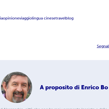
ia
opinione
viaggio
lingua cinese
travelblog
Segnal
A proposito di
Enrico Bo