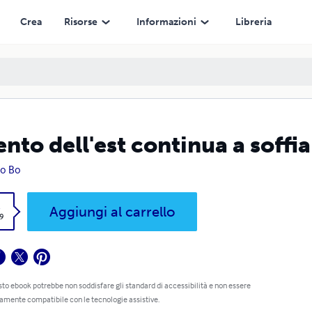
Crea
Risorse
Informazioni
Libreria
vento dell'est continua a soffi
co Bo
k
Aggiungi al carrello
9
to ebook potrebbe non soddisfare gli standard di accessibilità e non essere
amente compatibile con le tecnologie assistive.