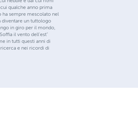
ui nebbie e dai cui ritmi
in cui qualche anno prima
no ha sempre mescolato nel
 a diventare un tuttologo
ungo in giro per il mondo,
ffia il vento dell'est"
 in tutti questi anni di
icerca e nei ricordi di