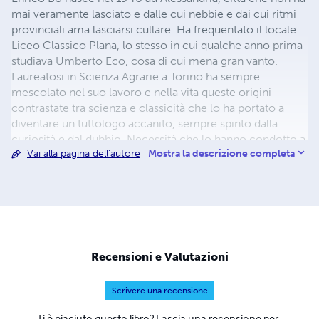
mai veramente lasciato e dalle cui nebbie e dai cui ritmi
provinciali ama lasciarsi cullare. Ha frequentato il locale
Liceo Classico Plana, lo stesso in cui qualche anno prima
studiava Umberto Eco, cosa di cui mena gran vanto.
Laureatosi in Scienza Agrarie a Torino ha sempre
mescolato nel suo lavoro e nella vita queste origini
contrastate tra scienza e classicità che lo ha portato a
diventare un tuttologo accanito, sempre spinto dalla
curiosità e dal dubbio. Necessità che lo hanno condotto a
Mostra la descrizione completa
Vai alla pagina dell'autore
lungo in giro per il mondo, cercando di capire senza
giudicare. Sfoga quasi ogni giorno queste pulsioni nel suo
blog "Soffia il vento dell'est" dove tenta di ordinare con
fatica la confusione di argomenti e di idee che ha messo
insieme in tutti questi anni di viaggi e di impressioni. Un
insieme apparentemente casuale che trova un filo logico
nella ricerca e nei ricordi di emozioni passate e presenti.
Recensioni e Valutazioni
Scrivere una recensione
Ti è piaciuto questo libro? Lascia una recensione per