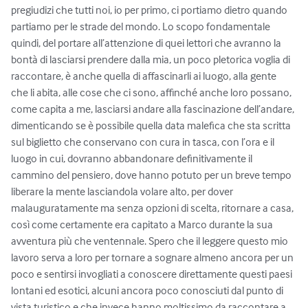
pregiudizi che tutti noi, io per primo, ci portiamo dietro quando 
partiamo per le strade del mondo. Lo scopo fondamentale 
quindi, del portare all’attenzione di quei lettori che avranno la 
bontà di lasciarsi prendere dalla mia, un poco pletorica voglia di 
raccontare, è anche quella di affascinarli ai luogo, alla gente 
che li abita, alle cose che ci sono, affinché anche loro possano, 
come capita a me, lasciarsi andare alla fascinazione dell’andare, 
dimenticando se è possibile quella data malefica che sta scritta 
sul biglietto che conservano con cura in tasca, con l’ora e il 
luogo in cui, dovranno abbandonare definitivamente il 
cammino del pensiero, dove hanno potuto per un breve tempo 
liberare la mente lasciandola volare alto, per dover 
malauguratamente ma senza opzioni di scelta, ritornare a casa, 
così come certamente era capitato a Marco durante la sua 
avventura più che ventennale. Spero che il leggere questo mio 
lavoro serva a loro per tornare a sognare almeno ancora per un 
poco e sentirsi invogliati a conoscere direttamente questi paesi 
lontani ed esotici, alcuni ancora poco conosciuti dal punto di 
vista turistico e che invece hanno moltissimo da raccontare a 