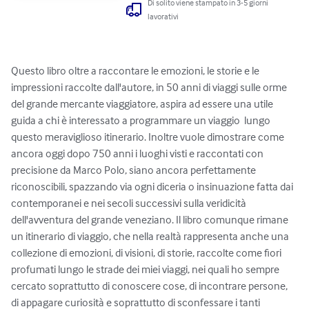
Di solito viene stampato in 3-5 giorni
lavorativi
Questo libro oltre a raccontare le emozioni, le storie e le 
impressioni raccolte dall'autore, in 50 anni di viaggi sulle orme 
del grande mercante viaggiatore, aspira ad essere una utile 
guida a chi è interessato a programmare un viaggio  lungo 
questo meraviglioso itinerario. Inoltre vuole dimostrare come 
ancora oggi dopo 750 anni i luoghi visti e raccontati con 
precisione da Marco Polo, siano ancora perfettamente 
riconoscibili, spazzando via ogni diceria o insinuazione fatta dai 
contemporanei e nei secoli successivi sulla veridicità 
dell'avventura del grande veneziano. Il libro comunque rimane 
un itinerario di viaggio, che nella realtà rappresenta anche una 
collezione di emozioni, di visioni, di storie, raccolte come fiori 
profumati lungo le strade dei miei viaggi, nei quali ho sempre 
cercato soprattutto di conoscere cose, di incontrare persone, 
di appagare curiosità e soprattutto di sconfessare i tanti 