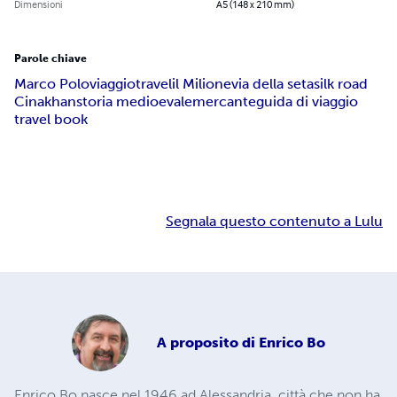
Dimensioni
A5 (148 x 210 mm)
Parole chiave
Marco Polo
viaggio
travel
il Milione
via della seta
silk road
Cina
khan
storia medioevale
mercante
guida di viaggio
travel book
Segnala questo contenuto a Lulu
A proposito di
Enrico Bo
Enrico Bo nasce nel 1946 ad Alessandria, città che non ha