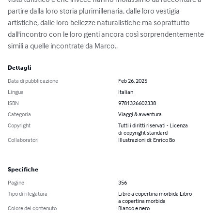
partire dalla loro storia plurimillenaria, dalle loro vestigia 
artistiche, dalle loro bellezze naturalistiche ma soprattutto 
dall'incontro con le loro genti ancora così sorprendentemente 
simili a quelle incontrate da Marco..
Dettagli
Data di pubblicazione
Feb 26, 2025
Lingua
Italian
ISBN
9781326602338
Categoria
Viaggi & avventura
Copyright
Tutti i diritti riservati - Licenza
di copyright standard
Collaboratori
Illustrazioni di: Enrico Bo
Specifiche
Pagine
356
Tipo di rilegatura
Libro a copertina morbida Libro
a copertina morbida
Colore del contenuto
Bianco e nero