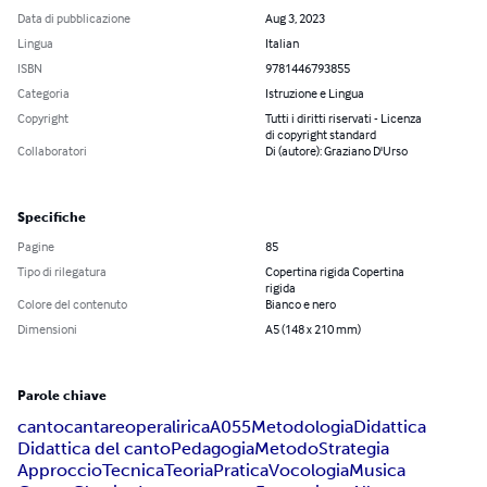
Data di pubblicazione
Aug 3, 2023
Lingua
Italian
ISBN
9781446793855
Categoria
Istruzione e Lingua
Copyright
Tutti i diritti riservati - Licenza
di copyright standard
Collaboratori
Di (autore): Graziano D'Urso
Specifiche
Pagine
85
Tipo di rilegatura
Copertina rigida Copertina
rigida
Colore del contenuto
Bianco e nero
Dimensioni
A5 (148 x 210 mm)
Parole chiave
canto
cantare
opera
lirica
A055
Metodologia
Didattica
Didattica del canto
Pedagogia
Metodo
Strategia
Approccio
Tecnica
Teoria
Pratica
Vocologia
Musica