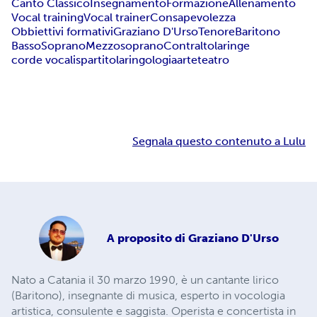
Canto Classico
Insegnamento
Formazione
Allenamento
Vocal training
Vocal trainer
Consapevolezza
Obbiettivi formativi
Graziano D'Urso
Tenore
Baritono
Basso
Soprano
Mezzosoprano
Contralto
laringe
corde vocali
spartito
laringologia
arte
teatro
Segnala questo contenuto a Lulu
A proposito di
Graziano D'Urso
Nato a Catania il 30 marzo 1990, è un cantante lirico
(Baritono), insegnante di musica, esperto in vocologia
artistica, consulente e saggista. Operista e concertista in