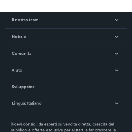
Il nostro team
Informazioni su Lulu
Notizie
Carriera
Nelle notizie
Comunità
Eventi
Blog
Aiuto
Video
Ricerca ordini
Sviluppatori
Podcast
Base di conoscenza
Lingua:
Italiano
Contatta l'assistenza
English
Ricevi consigli da esperti su vendita diretta, crescita del
Deutsch
pubblico e offerte esclusive per aiutarti a far crescere la