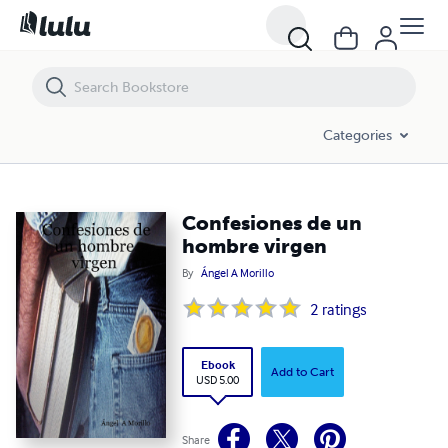
Confesiones de un hombre virgen
Categories
Confesiones de un
hombre virgen
By
Ángel A Morillo
2
ratings
Ebook
Add to Cart
USD 5.00
Share