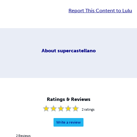
Report This Content to Lulu
About
supercastellano
Ratings & Reviews
2
ratings
Write a review
2
Reviews