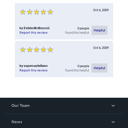
Oct 6, 2009
by
Estela McBruccni
0
people
Helpful
found this helpful
Report this review
Oct 6, 2009
by
supercastellano
0
people
Helpful
found this helpful
Report this review
Our Team
About Us
News