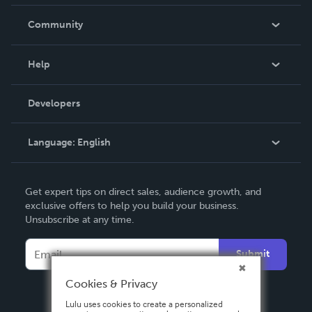
Careers
In The News
Community
Events
Blog
Help
Videos
Order Lookup
Developers
Podcast
Knowledge Base
Language:
English
Contact Support
English
Get expert tips on direct sales, audience growth, and
Deutsch
exclusive offers to help you build your business.
Unsubscribe at any time.
Français
Italiano
Submit
Español
Cookies & Privacy
Lulu uses cookies to create a personalized