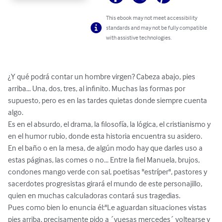
This ebook may not meet accessibility
standards and may not be fully compatible
with assistive technologies.
¿Y qué podrá contar un hombre virgen? Cabeza abajo, pies 
arriba... Una, dos, tres, al infinito. Muchas las formas por 
supuesto, pero es en las tardes quietas donde siempre cuenta 
algo. 

Es en el absurdo, el drama, la filosofía, la lógica, el cristianismo y 
en el humor rubio, donde esta historia encuentra su asidero. 

En el baño o en la mesa, de algún modo hay que darles uso a 
estas páginas, las comes o no... Entre la fiel Manuela, brujos, 
condones mango verde con sal, poetisas "estríper", pastores y 
sacerdotes progresistas girará el mundo de este personajillo, 
quien en muchas calculadoras contará sus tragedias. 

Pues como bien lo enuncia él:"Le aguardan situaciones vistas 
pies arriba, precisamente pido a ´vuesas mercedes´ voltearse y 