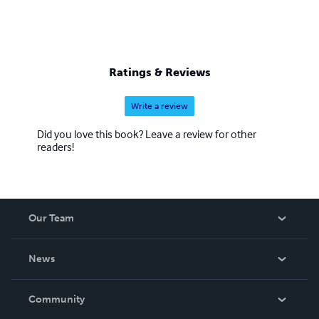
Ratings & Reviews
Write a review
Did you love this book? Leave a review for other
readers!
Our Team
About Us
News
Careers
In The News
Community
Events