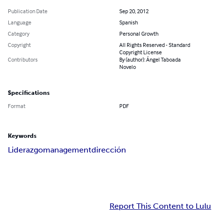
Publication Date
Sep 20, 2012
Language
Spanish
Category
Personal Growth
Copyright
All Rights Reserved - Standard
Copyright License
Contributors
By (author): Ángel Taboada
Novelo
Specifications
Format
PDF
Keywords
Liderazgo
management
dirección
Report This Content to Lulu