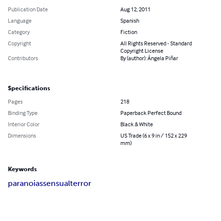
Publication Date
Aug 12, 2011
Language
Spanish
Category
Fiction
Copyright
All Rights Reserved - Standard
Copyright License
Contributors
By (author): Ángela Piñar
Specifications
Pages
218
Binding Type
Paperback Perfect Bound
Interior Color
Black & White
Dimensions
US Trade (6 x 9 in / 152 x 229
mm)
Keywords
paranoias
sensual
terror