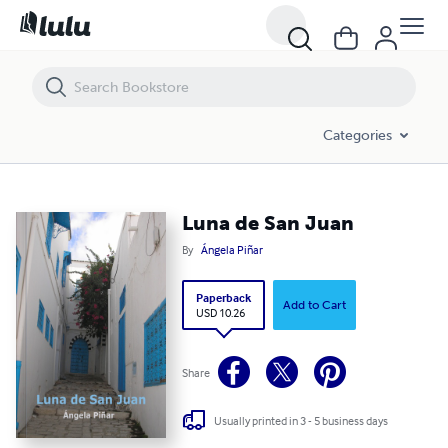
Luna de San Juan
Categories
Luna de San Juan
By
Ángela Piñar
Paperback
Add to Cart
USD 10.26
Share
Usually printed in 3 - 5 business days