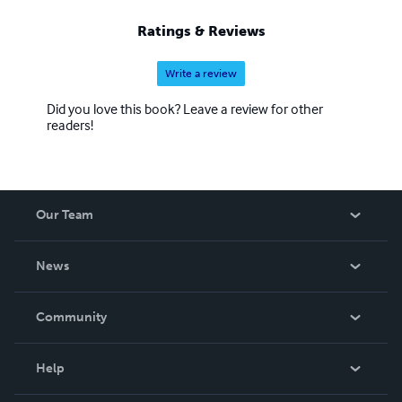
Ratings & Reviews
Write a review
Did you love this book? Leave a review for other
readers!
Our Team
About Us
News
Careers
In The News
Community
Events
Blog
Help
Videos