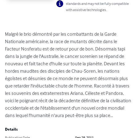
standards and may not be fully compatible
with assistive technologies.
Malgré le brio démontré par les combattants de la Garde 
Nationale américaine, la race de mutants décrite dans le 
Facteur Nosferatu est de retour pour de bon. Désormais tapi 
dans la jungle de l'Australie, le cancer sorenien se répand de 
nouveau et fait tache d'huile sur toute la planète. Devant les 
hordes maudites des disciples de Chau-Soren, les nations 
égoïstes et désunies de ce monde ne peuvent désormais plus 
que retarder l'inéluctable chute de l'homme. Raconté à travers 
les souvenirs des extraterrestres Ariana, Céleste et Pandora, 
voici le poignant récit de la décadente définitive de la civilisation 
occidentale et de l'établissement d'un nouvel ordre mondial 
dans lequel l'humanité n'aura peut-être plus sa place…
Details
Publication Date
Sep 28, 2011