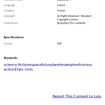
Language
French
Category
Fiction
Copyright
All Rights Reserved - Standard
Copyright License
Contributors
By (author): Éric Laliberté
Specifications
Format
PDF
Keywords
science fiction
espace
futur
planète
vampires
horreur
action
États-Unis
Report This Content to Lulu