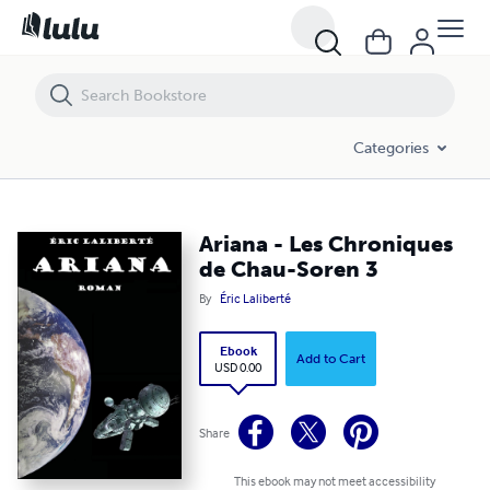
Ariana - Les Chroniques de Chau-Soren 3
Categories
Ariana - Les Chroniques
de Chau-Soren 3
By
Éric Laliberté
Ebook
Add to Cart
USD 0.00
Share
This ebook may not meet accessibility