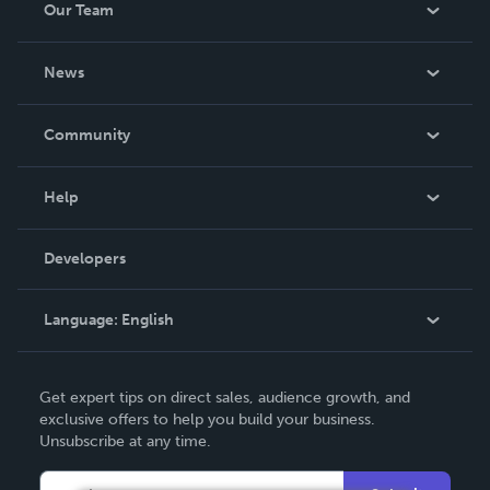
Our Team
About Us
News
Careers
In The News
Community
Events
Blog
Help
Videos
Order Lookup
Developers
Podcast
Knowledge Base
Language:
English
Contact Support
English
Get expert tips on direct sales, audience growth, and
Deutsch
exclusive offers to help you build your business.
Unsubscribe at any time.
Français
Italiano