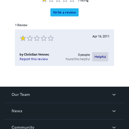
1
rating
Write a review
1
Review
Apr 16, 2011
by
Christian Vennec
0
people
Helpful
found this helpful
Report this review
Our Team
About Us
News
Careers
In The News
Community