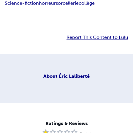
Science-fiction
horreur
sorcellerie
collège
Report This Content to Lulu
About
Éric Laliberté
Ratings & Reviews