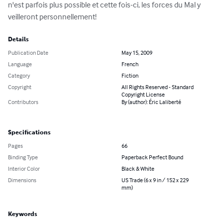
n'est parfois plus possible et cette fois-ci, les forces du Mal y 
veilleront personnellement!
Details
Publication Date
May 15, 2009
Language
French
Category
Fiction
Copyright
All Rights Reserved - Standard
Copyright License
Contributors
By (author): Éric Laliberté
Specifications
Pages
66
Binding Type
Paperback Perfect Bound
Interior Color
Black & White
Dimensions
US Trade (6 x 9 in / 152 x 229
mm)
Keywords