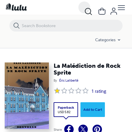
La Malédiction de Rock Sprite
Categories
La Malédiction de Rock
Sprite
By
Éric Laliberté
1
rating
Paperback
Add to Cart
USD 5.82
Share