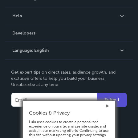
Events
Blog
Help
Videos
Order Lookup
Developers
Podcast
Knowledge Base
Language:
English
Contact Support
English
Get expert tips on direct sales, audience growth, and
Deutsch
exclusive offers to help you build your business.
Unsubscribe at any time.
Français
Italiano
Submit
Español
Cookies & Privacy
Lulu uses cookies to create a personalized
experience on our site, analyze site usage, and
assist in our marketing efforts. Continuing to use
this site without updating your privacy settings