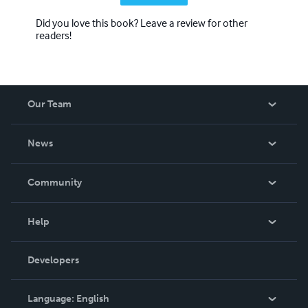
Did you love this book? Leave a review for other
readers!
Our Team
About Us
News
Careers
In The News
Community
Events
Blog
Help
Videos
Order Lookup
Developers
Podcast
Knowledge Base
Language:
English
Contact Support