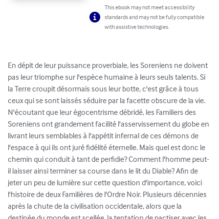
This ebook may not meet accessibility
standards and may not be fully compatible
with assistive technologies.
En dépit de leur puissance proverbiale, les Soreniens ne doivent 
pas leur triomphe sur l'espèce humaine à leurs seuls talents. Si 
la Terre croupit désormais sous leur botte, c'est grâce à tous 
ceux qui se sont laissés séduire par la facette obscure de la vie. 
N'écoutant que leur égocentrisme débridé, les Familiers des 
Soreniens ont grandement facilité l'asservissement du globe en 
livrant leurs semblables à l'appétit infernal de ces démons de 
l'espace à qui ils ont juré fidélité éternelle. Mais quel est donc le 
chemin qui conduit à tant de perfidie? Comment l'homme peut-
il laisser ainsi terminer sa course dans le lit du Diable? Afin de 
jeter un peu de lumière sur cette question d'importance, voici 
l'histoire de deux Familières de l'Ordre Noir. Plusieurs décennies 
après la chute de la civilisation occidentale, alors que la 
destinée du monde est scellée, la tentation de pactiser avec les 