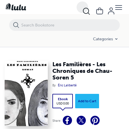
Les Familières - Les Chroniques de Chau-Soren 5
Categories
Les Familières - Les
Chroniques de Chau-
Soren 5
By
Éric Laliberté
Ebook
Add to Cart
USD 0.00
Share