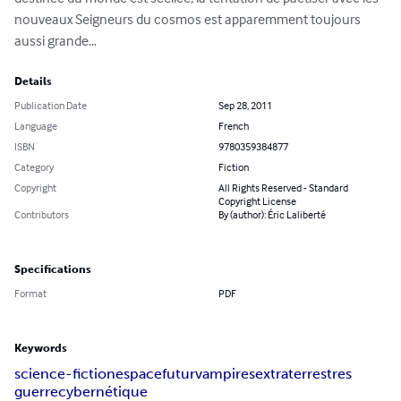
nouveaux Seigneurs du cosmos est apparemment toujours 
aussi grande…
Details
Publication Date
Sep 28, 2011
Language
French
ISBN
9780359384877
Category
Fiction
Copyright
All Rights Reserved - Standard
Copyright License
Contributors
By (author): Éric Laliberté
Specifications
Format
PDF
Keywords
science-fiction
espace
futur
vampires
extraterrestres
guerre
cybernétique