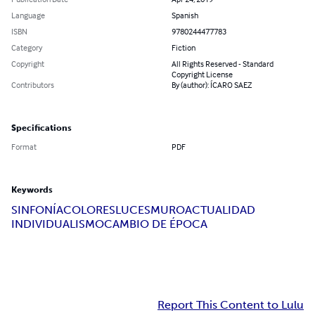
Language
Spanish
ISBN
9780244477783
Category
Fiction
Copyright
All Rights Reserved - Standard
Copyright License
Contributors
By (author): ÍCARO SAEZ
Specifications
Format
PDF
Keywords
SINFONÍA
COLORES
LUCES
MURO
ACTUALIDAD
INDIVIDUALISMO
CAMBIO DE ÉPOCA
Report This Content to Lulu