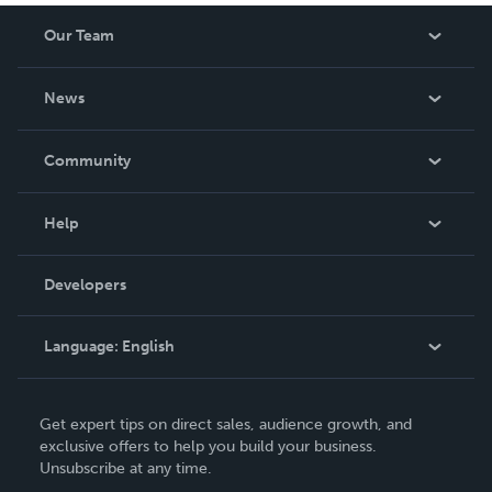
Our Team
About Us
News
Careers
In The News
Community
Events
Blog
Help
Videos
Order Lookup
Developers
Podcast
Knowledge Base
Language:
English
Contact Support
English
Get expert tips on direct sales, audience growth, and
Deutsch
exclusive offers to help you build your business.
Unsubscribe at any time.
Français