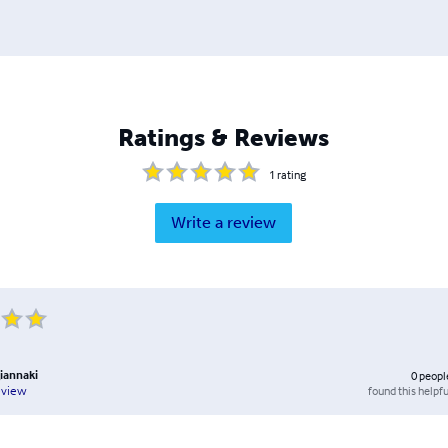
Ratings & Reviews
1
rating
Write a review
iannaki
0
peopl
found this helpfu
eview