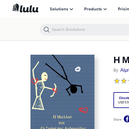
Η Μαλλού και οι σοφοί της Ανδρομέδας
Solutions
Products
Prici
Η Μ
By
Αίμ
Eboo
USD 5.5
Share