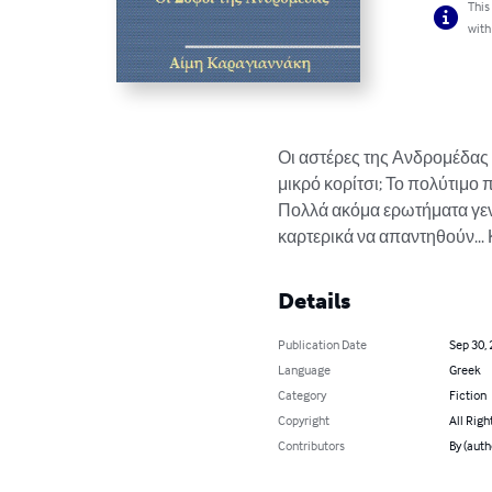
This
with
Οι αστέρες της Ανδρομέδας ε
μικρό κορίτσι; Το πολύτιμο
Πολλά ακόμα ερωτήματα γενν
καρτερικά να απαντηθούν..
Details
Publication Date
Sep 30,
Language
Greek
Category
Fiction
Copyright
All Righ
Contributors
By (aut