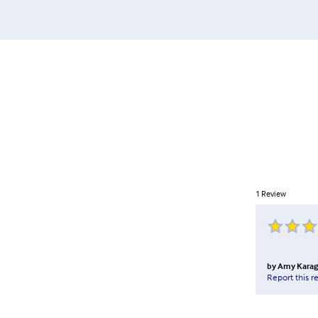
1
Review
by
Amy Karag
Report this r