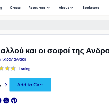
ng
Create
Resources
About
Bookstore
αλλού και οι σοφοί της Ανδρ
η Καραγιαννάκη
1
rating
k
Add to Cart
7