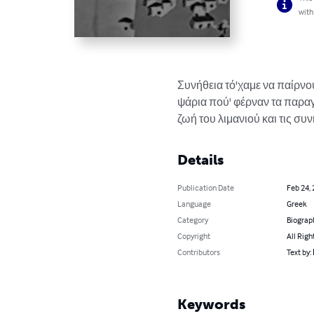
with
Συνήθεια τό'χαμε να παίρνο
ψάρια πού' φέρναν τα παραγα
ζωή του λιμανιού και τις συν
Details
Publication Date
Feb 24,
Language
Greek
Category
Biograp
Copyright
All Righ
Contributors
Text by
Keywords