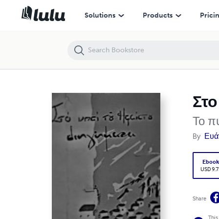
Στο νησί του Ηφαίστου. Το πυροφάνι (The Lamparo)
Solutions
Products
Prici
Στο
Το π
By
Ευά
Eboo
USD 9.7
Share
This