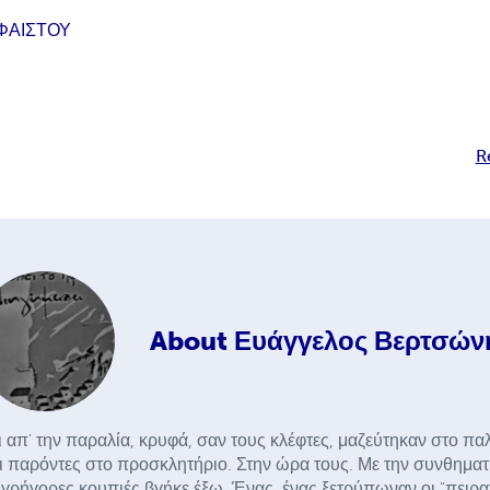
ΦΑΙΣΤΟΥ
R
About
Ευάγγελος Βερτσών
 απ' την παραλία, κρυφά, σαν τους κλέφτες, μαζεύτηκαν στο πα
 παρόντες στο προσκλητήριο. Στην ώρα τους. Με την συνθηματ
ε γρήγορες κουπιές βγήκε έξω. Ένας, ένας ξετρύπωναν οι "πειρ