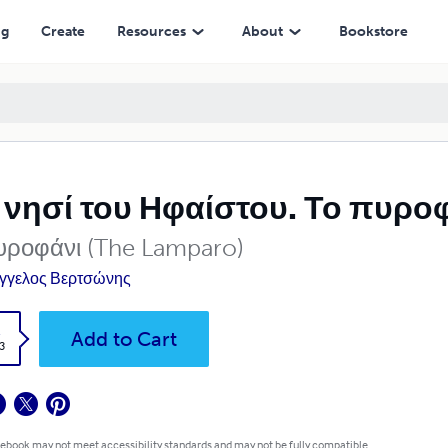
ng
Create
Resources
About
Bookstore
 νησί του Ηφαίστου. Το πυρο
υροφάνι (The Lamparo)
γγελος Βερτσώνης
k
Add to Cart
3
 ebook may not meet accessibility standards and may not be fully compatible