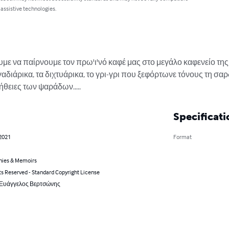
 assistive technologies.
υμε να παίρνουμε τον πρω'ι'νό καφέ μας στο μεγάλο καφενείο της
διάρικα, τα διχτυάρικα, το γρι-γρι που ξεφόρτωνε τόνους τη σαρδ
ήθειες των ψαράδων.....
Specificati
 2021
Format
hies & Memoirs
ts Reserved - Standard Copyright License
: Ευάγγελος Βερτσώνης