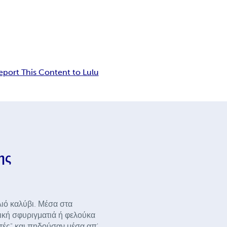
eport This Content to Lulu
ης
λιό καλύβι. Μέσα στα
ική σφυριγματιά ή φελούκα
ατές" και πηδούσαν μέσα απ'