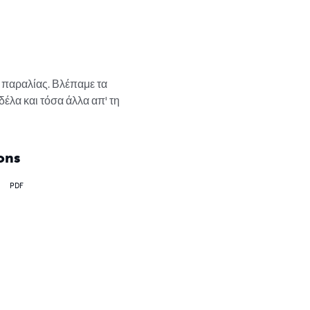
 παραλίας. Βλέπαμε τα 
έλα και τόσα άλλα απ' τη 
ons
PDF