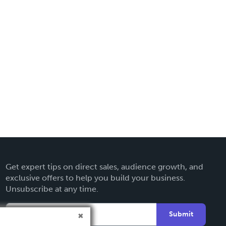
Get expert tips on direct sales, audience growth, and
exclusive offers to help you build your business.
Unsubscribe at any time.
Submit