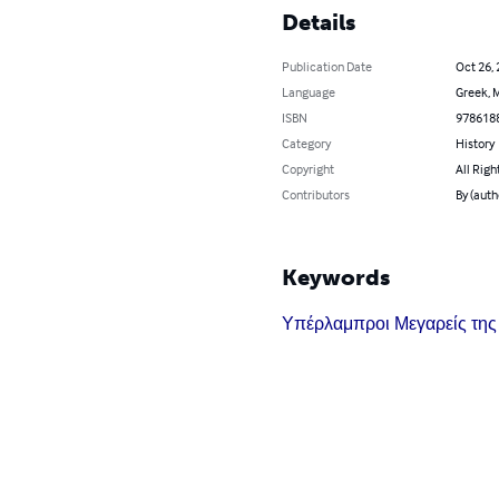
Details
Publication Date
Oct 26,
Language
Greek, M
ISBN
978618
Category
History
Copyright
All Righ
Contributors
By (aut
Keywords
Υπέρλαμπροι Μεγαρείς της