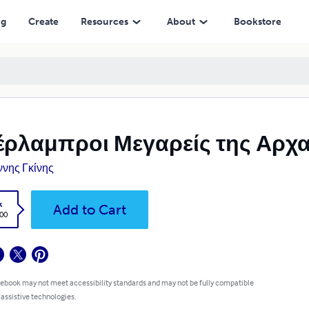
ng
Create
Resources
About
Bookstore
ρλαμπροι Μεγαρείς της Αρχα
ννης Γκίνης
k
Add to Cart
.00
 ebook may not meet accessibility standards and may not be fully compatible
 assistive technologies.