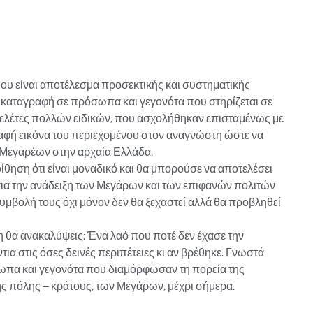
ου είναι αποτέλεσμα προσεκτικής και συστηματικής

 καταγραφή σε πρόσωπα και γεγονότα που στηρίζεται σε

μελέτες πολλών ειδικών, που ασχολήθηκαν επισταμένως με

σαφή εικόνα του περιεχομένου στον αναγνώστη ώστε να

 Μεγαρέων στην αρχαία Ελλάδα.

ίθηση ότι είναι μοναδικό και θα μπορούσε να αποτελέσει

για την ανάδειξη των Μεγάρων και των επιφανών πολιτών

συμβολή τους όχι μόνον δεν θα ξεχαστεί αλλά θα προβληθεί

θα ανακαλύψεις: Ένα λαό που ποτέ δεν έχασε την

τια στις όσες δεινές περιπέτειες κι αν βρέθηκε. Γνωστά

ωπα και γεγονότα που διαμόρφωσαν τη πορεία της

ς πόλης – κράτους, των Μεγάρων, μέχρι σήμερα.