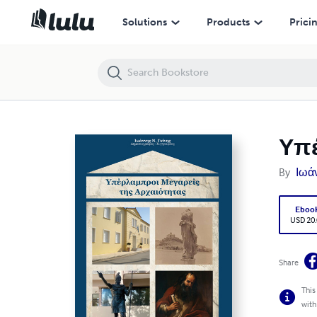
Υπέρλαμπροι Μεγαρείς της Αρχαιότητας
Solutions
Products
Prici
Υπέ
By
Ιωά
Eboo
USD 20
Share
This
with