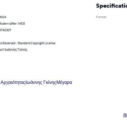
Specificati
 2024
Format
odern (after 1453)
8742307
ts Reserved - Standard Copyright License
hor): Ιωάννης Γκίνης
 Αρχαιότητας
Ιωάννης Γκίνης
Μέγαρα
R