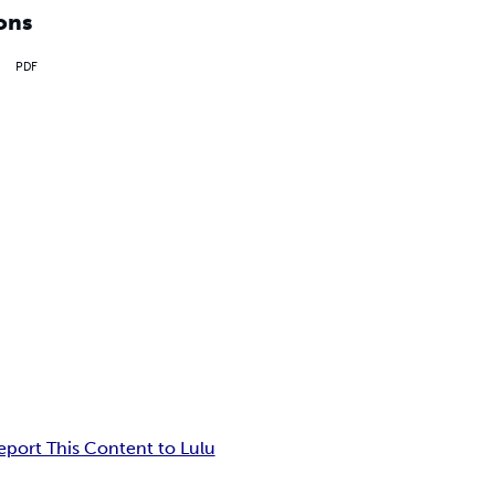
ons
PDF
eport This Content to Lulu