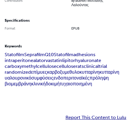
Contributors
By (author): Μιλτιάδης
Λαλούντας
Specifications
Format
EPUB
Keywords
Statofilm
Seprafilm
Q10Statofilm
adhesions
intraperitoneal
atorvastatin
lipitor
hyaluronate
carboxymethylcellulose
cellulose
rats
clinical
trial
randomized
επίμυες
καρβοξυμεθυλοκυτταρίνη
κυτταρίνη
υαλουρονικό
συμφύσεις
ενδοπεριτοναϊκές
πρόληψη
βιομεμβράνη
κλινική
δοκιμή
τυχαιοποιημένη
Report This Content to Lulu