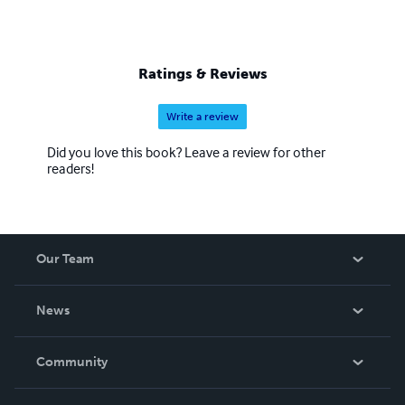
Ratings & Reviews
Write a review
Did you love this book? Leave a review for other
readers!
Our Team
About Us
News
Careers
In The News
Community
Events
Blog