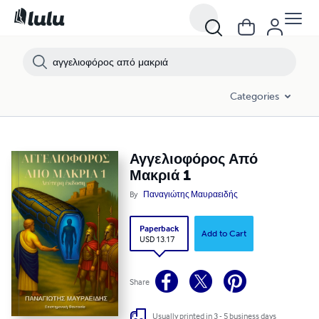
Categories
Αγγελιοφόρος Από
Μακριά 1
By
Παναγιώτης Μαυραειδής
Paperback
Add to Cart
USD 13.17
Share
Usually printed in 3 - 5 business days