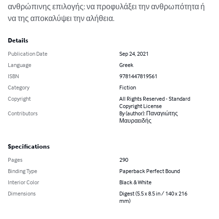
ανθρώπινης επιλογής: να προφυλάξει την ανθρωπότητα ή 
να της αποκαλύψει την αλήθεια.
Details
Publication Date
Sep 24, 2021
Language
Greek
ISBN
9781447819561
Category
Fiction
Copyright
All Rights Reserved - Standard
Copyright License
Contributors
By (author): Παναγιώτης
Μαυραειδής
Specifications
Pages
290
Binding Type
Paperback Perfect Bound
Interior Color
Black & White
Dimensions
Digest (5.5 x 8.5 in / 140 x 216
mm)