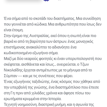
Ένα σήμα από το σκοτάδι του διαστήματος. Μια συνείδηση 
που γεννιέται από κώδικα. Μια ανθρωπότητα που ίσως δεν 
είναι έτοιμη.

Στην έρημο της Αυστραλίας, εκεί όπου η σιωπή είναι πιο 
βαριά κι από τη βαρύτητα των άστρων, ένας μοναχικός 
επιστήμονας ανακαλύπτει το αδιανόητο: ένα 
κωδικοποιημένο εξωγήινο σήμα.

Μαζί με δύο νεαρούς φοιτητές κι έναν υπερυπολογιστή που 
σκέφτεται, αισθάνεται και ίσως... ονειρεύεται, ο Τζων 
Νικολαΐδης έρχεται αντιμέτωπος με το μήνυμα από το 
Σύμπαν — και με τις συνέπειες που φέρει.

Ένας εξωγήινος ταξιδιώτης, ένας κόσμος που χάθηκε από 
την υπερβολή της γνώσης, ένα διαστημόπλοιο που έπεσε 
στη Γη πριν από χιλιάδες χρόνια και άφησε πίσω του 
ερωτήματα κρυμμένα στην Ιστορία.

Τεχνητή νοημοσύνη, διαστρική μνήμη, και η αγωνία της 