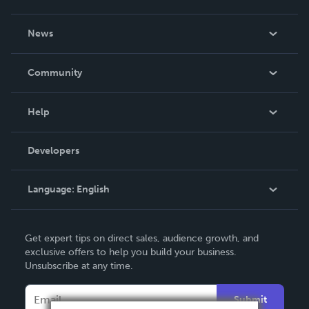
About Us
News
Careers
In The News
Community
Events
Blog
Help
Videos
Order Lookup
Developers
Podcast
Knowledge Base
Language:
English
Contact Support
English
Get expert tips on direct sales, audience growth, and
Deutsch
exclusive offers to help you build your business.
Unsubscribe at any time.
Français
Italiano
Submit