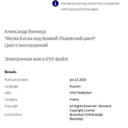
standards and may not be fully compatible
with assistive technologies.
Александр Винокур

"Матка Боска над брамой (Львовский цикл)"

Цикл стихотворений

Электронная книга (PDF-файл)
Details
Publication Date
Jan 23, 2020
Language
Russian
ISBN
9781794892941
Category
Poetry
Copyright
All Rights Reserved - Standard
Copyright License
Contributors
By (author): Александр
Винокур