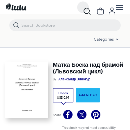
Матка Боска над брамой (Львовский цикл)
Categories
Матка Боска над брамой
(Львовский цикл)
By
Александр Винокур
Ebook
Add to Cart
USD 0.99
Share
This ebook may not meet accessibility