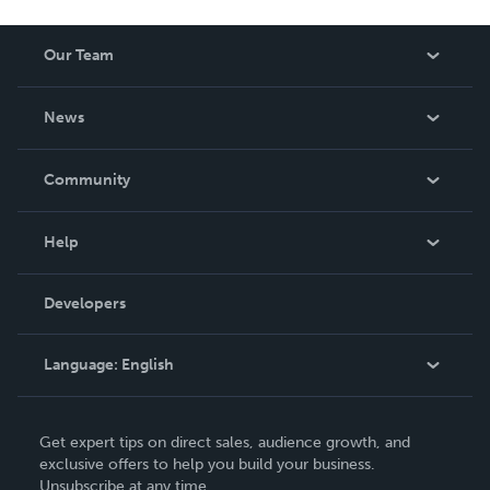
Our Team
About Us
News
Careers
In The News
Community
Events
Blog
Help
Videos
Order Lookup
Developers
Podcast
Knowledge Base
Language:
English
Contact Support
English
Get expert tips on direct sales, audience growth, and
Deutsch
exclusive offers to help you build your business.
Unsubscribe at any time.