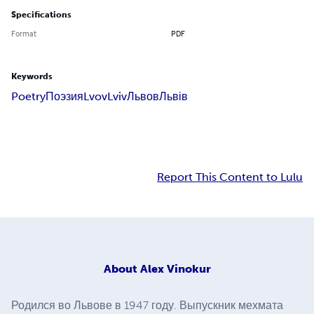
Specifications
Format
PDF
Keywords
Poetry
Поэзия
Lvov
Lviv
Львов
Львів
Report This Content to Lulu
About
Alex Vinokur
Родился во Львове в 1947 году. Выпускник мехмата