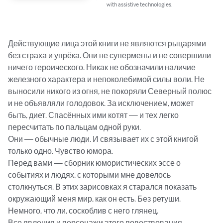
with assistive technologies.
Действующие лица этой книги не являются рыцарями 
без страха и упрёка. Они не супермены и не совершили 
ничего героического. Никак не обозначили наличие 
железного характера и непоколебимой силы воли. Не 
выносили никого из огня, не покоряли Северный полюс 
и не объявляли голодовок. За исключением, может 
быть, диет. Спасённых ими котят — и тех легко 
пересчитать по пальцам одной руки.

Они — обычные люди. И связывает их с этой книгой 
только одно. Чувство юмора.

Перед вами — сборник юмористических эссе о 
событиях и людях, с которыми мне довелось 
столкнуться. В этих зарисовках я старался показать 
окружающий меня мир, как он есть. Без ретуши. 
Немного, что ли, соскоблив с него глянец.

Все явления и персонажи этого повествования — 