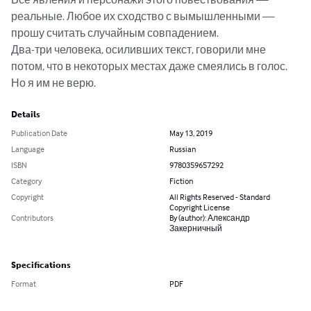
реальные. Любое их сходство с вымышленными — 
прошу считать случайным совпадением.

Два-три человека, осиливших текст, говорили мне 
потом, что в некоторых местах даже смеялись в голос. 
Но я им не верю.
Details
Publication Date
May 13, 2019
Language
Russian
ISBN
9780359657292
Category
Fiction
Copyright
All Rights Reserved - Standard
Copyright License
Contributors
By (author): Александр
Закерничный
Specifications
Format
PDF