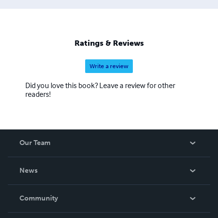
Ratings & Reviews
Write a review
Did you love this book? Leave a review for other
readers!
Our Team
About Us
News
Careers
In The News
Community
Events