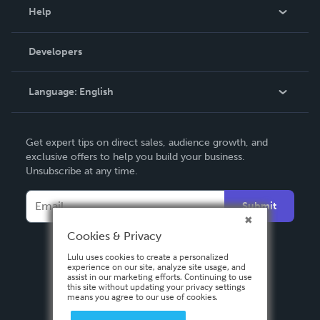
Blog
Help
Videos
Order Lookup
Developers
Podcast
Knowledge Base
Language:
English
Contact Support
English
Get expert tips on direct sales, audience growth, and
Deutsch
exclusive offers to help you build your business.
Unsubscribe at any time.
Français
Italiano
Submit
Español
Cookies & Privacy
Lulu uses cookies to create a personalized
experience on our site, analyze site usage, and
assist in our marketing efforts. Continuing to use
this site without updating your privacy settings
means you agree to our use of cookies.