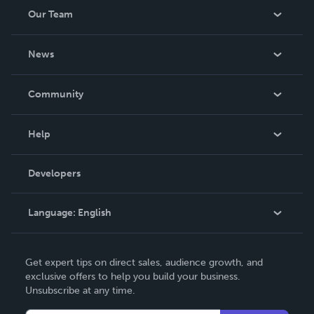
Our Team
About Us
News
Careers
In The News
Community
Events
Blog
Help
Videos
Order Lookup
Developers
Podcast
Knowledge Base
Language:
English
Contact Support
English
Get expert tips on direct sales, audience growth, and
Deutsch
exclusive offers to help you build your business.
Unsubscribe at any time.
Français