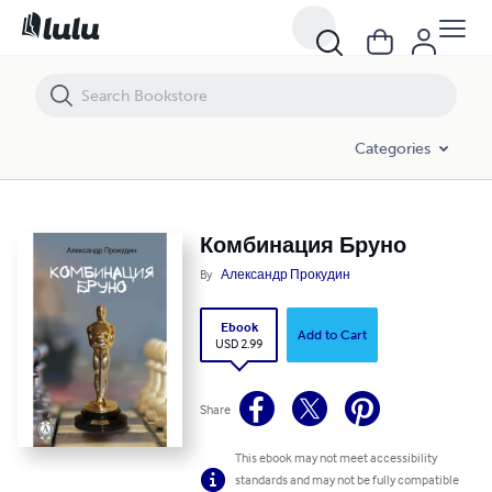
Комбинация Бруно
Categories
Комбинация Бруно
By
Александр Прокудин
Ebook
Add to Cart
USD 2.99
Share
This ebook may not meet accessibility
standards and may not be fully compatible