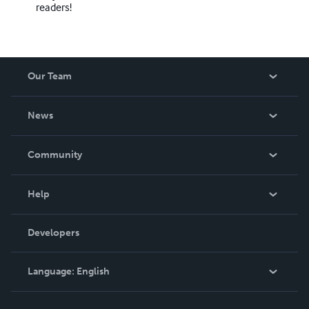
readers!
Our Team
About Us
News
Careers
In The News
Community
Events
Blog
Help
Videos
Order Lookup
Developers
Podcast
Knowledge Base
Language:
English
Contact Support
English