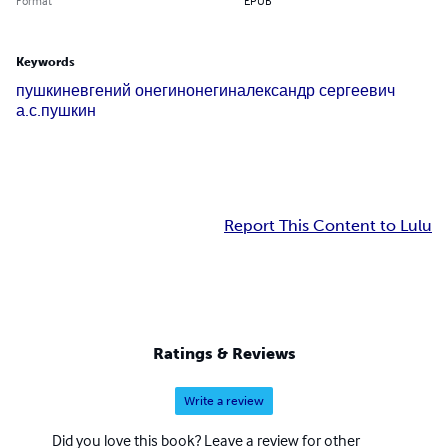
Format
EPUB
Keywords
пушкин
евгений онегин
онегин
александр сергеевич
а.с.пушкин
Report This Content to Lulu
Ratings & Reviews
Write a review
Did you love this book? Leave a review for other