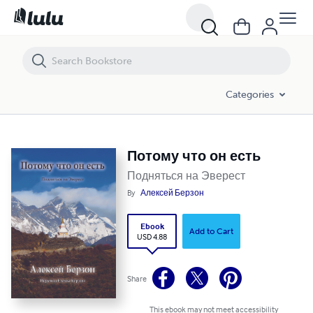
Потому что он есть
Categories
Потому что он есть
Подняться на Эверест
By
Алексей Берзон
Ebook
Add to Cart
USD 4.88
Share
This ebook may not meet accessibility