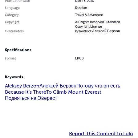
Publication Date
Dec 16, 2020
Language
Russian
Category
Travel & Adventure
Copyright
All Rights Reserved - Standard
Copyright License
Contributors
By (author): Алексей Берзон
Specifications
Format
EPUB
Keywords
Aleksey Berzon
Алексей Берзон
Потому что он есть
Because It's There
To Climb Mount Everest
Подняться на Эверест
Report This Content to Lulu