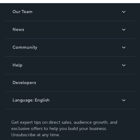
Our Team
About Us
News
Careers
In The News
Community
Events
Blog
Help
Videos
Order Lookup
Developers
Podcast
Knowledge Base
Language:
English
Contact Support
English
Get expert tips on direct sales, audience growth, and
Deutsch
exclusive offers to help you build your business.
Unsubscribe at any time.
Français