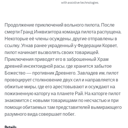
with assistive technologies.
Продолжение приключений вольного пилота. После 
смерти Гранд Инквизитора команда пилота распущена. 
Некоторые её члены осуждены, другие отправлены в 
ссылку. Угнав ранее украденный у Федерации Корвет, 
пилот начинает вызволять своих товарищей. 
Приключения приводят его в заброшенный Храм 
древней инсектоидной расы, где хранится забытое 
Божество — противник Древнего. Завладев им, пилот 
провоцирует столкновение двух сил и направляется в 
обжитые миры, где его арестовывают и осуждают на 
пожизненную каторгу на планете Рай. На каторге пилот 
знакомится с новыми товарищами по несчастью и при 
помощи обитаемых там представителей вымирающего 
разумного вида совершает побег.
Details