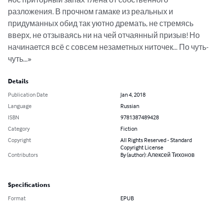
разложения. В прочном гамаке из реальных и 
придуманных обид так уютно дремать, не стремясь 
вверх, не отзываясь ни на чей отчаянный призыв! Но 
начинается всё с совсем незаметных ниточек… По чуть-
чуть…»
Details
Publication Date
Jan 4, 2018
Language
Russian
ISBN
9781387489428
Category
Fiction
Copyright
All Rights Reserved - Standard
Copyright License
Contributors
By (author): Алексей Тихонов
Specifications
Format
EPUB