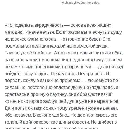
with assistive technologies.
Что поделать, вкрадчивость — основа всех наших 
методик… Иначе нельзя. Если разом выплеснуть в душу 
человеческую много зла — отторжение будет! Это 
нормальная реакция каждой человеческой души. 
Таково уж её свойство. А вот если первые ниточки обид, 
разочарований, непонимания, недоверия будут совсем 
незаметными, тоненькими, прозрачными — дело на лад 
пойдёт! По чуть-чуть… Незаметно… Нестрашно… И 
порвать каждую из них не проблема — любому это по 
силам! Но, постепенно оплетая душу, накладываясь и 
срастаясь в прочную паутину, они образуют вязкий 
кокон, из которого заблудшей душе уже не вырваться! 
Да и попыток таких она к тому времени уже не делает, 
ибо незачем. В коконе удобно… Не достают сквозь его 
толстый войлок короткие шипы совести. Не шибает в 
нос приторный запах тлена от собственного 