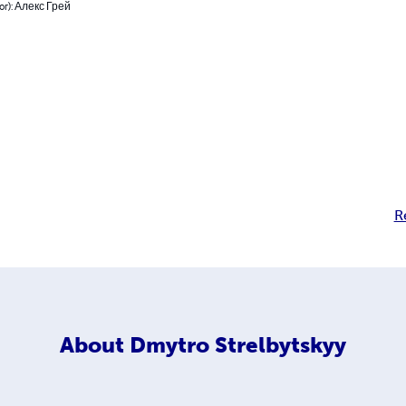
hor): Алекс Грей
R
About
Dmytro Strelbytskyy