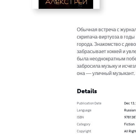
Обычная встреча с журнал
скрипача-виртуоза в годы 
города. Знакомство с дево
забрасывает хоккей и увле
была неоднократным побед
забросила музыку и исчезл
она — уличный музыкант,
Details
Publication Date
Dec 13,
Language
Russian
ISBN
978138
Category
Fiction
Copyright
All Righ