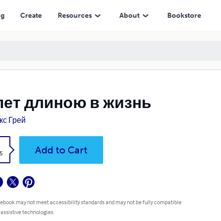
ng
Create
Resources
About
Bookstore
лет длиною в жизнь
кс Грей
k
Add to Cart
5
 ebook may not meet accessibility standards and may not be fully compatible
 assistive technologies.