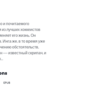
о и почитаемого 
м из лучших хоккеистов 
еняет его жизнь. Он 
 Инга же, в то время уже 
чению обстоятельств, 
н — известный скрипач, и 
х…
ons
EPUB