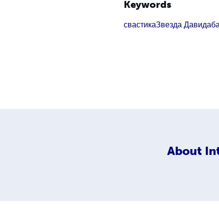
Keywords
свастика
Звезда Давида
б
About
In