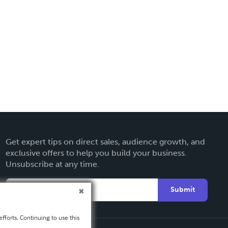
Get expert tips on direct sales, audience growth, and
exclusive offers to help you build your business.
Unsubscribe at any time.
Submit
fforts. Continuing to use this