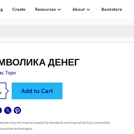
ng
Create
Resources
About
Bookstore
МВОЛИКА ДЕНЕГ
кс Торн
k
Add to Cart
9
 ebook may not meet accessibility standards and may not be fully compatible
 assistive technologies.