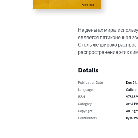
На деньгах мира  использ
является пятиконечная зв
Столь же широко распрост
распространение этих сим
Details
Publication Date
Dec 24,
Language
Galicia
ISBN
978132
Category
Art & P
Copyright
All Righ
Contributors
By (aut