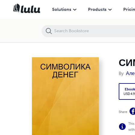
СИМВОЛИКА ДЕНЕГ
Solutions
Products
Prici
СИ
By
Але
Eboo
USD 4.9
Share
This
with