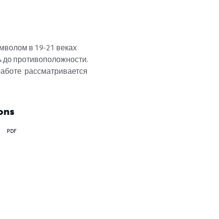
волом в 19-21 веках 
ь до противоположности. 
аботе  рассматривается 
ons
PDF