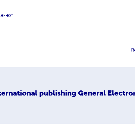
анкнот
R
ternational publishing General Electro