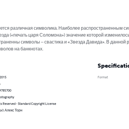
уется различная символика. Наиболее распространенным сим
езда («печать царя Соломона») значение которой изменилос
раненны символы – свастика и «Звезда Давида». В данной р
волов на банкнотах.
Specificati
 2015
Format
n
9785700
hotography
ts Reserved - Standard Copyright License
hor): Алекс Торн