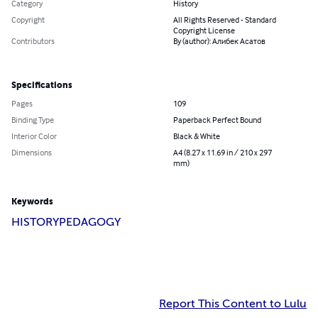
Category
History
Copyright
All Rights Reserved - Standard
Copyright License
Contributors
By (author): Алибек Асатов
Specifications
Pages
109
Binding Type
Paperback Perfect Bound
Interior Color
Black & White
Dimensions
A4 (8.27 x 11.69 in / 210 x 297
mm)
Keywords
HISTORY
PEDAGOGY
Report This Content to Lulu