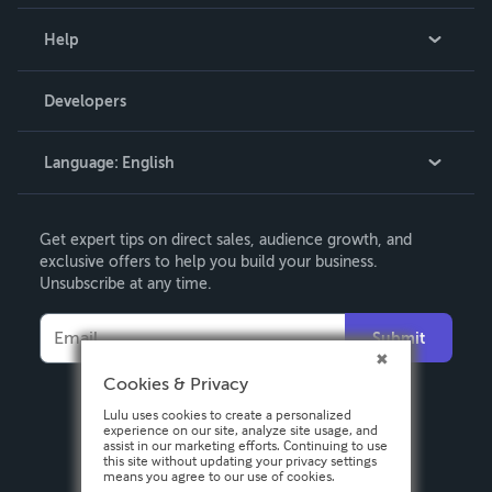
Events
Blog
Help
Videos
Order Lookup
Developers
Podcast
Knowledge Base
Language:
English
Contact Support
English
Get expert tips on direct sales, audience growth, and
Deutsch
exclusive offers to help you build your business.
Unsubscribe at any time.
Français
Italiano
Submit
Español
Cookies & Privacy
Lulu uses cookies to create a personalized
experience on our site, analyze site usage, and
assist in our marketing efforts. Continuing to use
this site without updating your privacy settings
means you agree to our use of cookies.