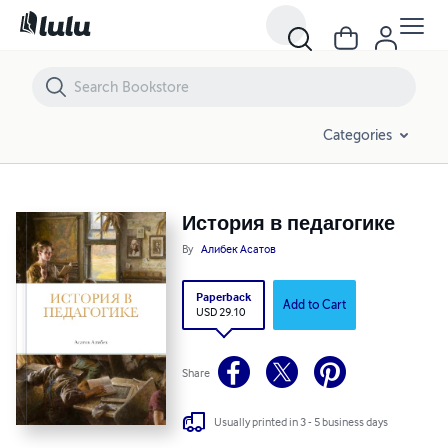
История в педагогике
Categories
История в педагогике
By
Алибек Асатов
Paperback
Add to Cart
USD 29.10
Share
Usually printed in 3 - 5 business days