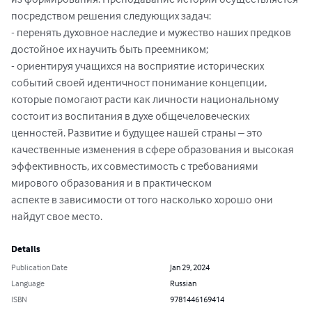
из формирования. Преподавание истории осуществляется 
посредством решения следующих задач:

- перенять духовное наследие и мужество наших предков 
достойное их научить быть преемником; 

- ориентируя учащихся на восприятие исторических 
событий своей идентичност понимание концепции, 

которые помогают расти как личности национальному 
состоит из воспитания в духе общечеловеческих 
ценностей. Развитие и будущее нашей страны – это  
качественные изменения в сфере образования и высокая 
эффективность, их совместимость с требованиями 
мирового образования и в практическом 

аспекте в зависимости от того насколько хорошо они 
найдут свое место.
Details
Publication Date
Jan 29, 2024
Language
Russian
ISBN
9781446169414