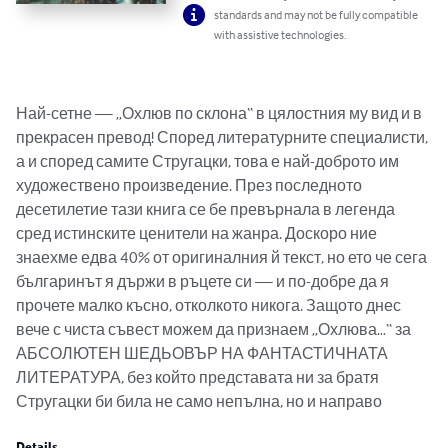
standards and may not be fully compatible
with assistive technologies.
Най-сетне — „Охлюв по склона“ в цялостния му вид и в 
прекрасен превод! Според литературните специалисти, 
а и според самите Стругацки, това е най-доброто им 
художествено произведение. През последното 
десетилетие тази книга се бе превърнала в легенда 
сред истинските ценители на жанра. Доскоро ние 
знаехме едва 40% от оригиналния й текст, но ето че сега 
българинът я държи в ръцете си — и по-добре да я 
прочете малко късно, отколкото никога. Защото днес 
вече с чиста съвест можем да признаем „Охлюва…“ за 
АБСОЛЮТЕН ШЕДЬОВЪР НА ФАНТАСТИЧНАТА 
ЛИТЕРАТУРА, без който представата ни за братя 
Стругацки би била не само непълна, но и направо
Details