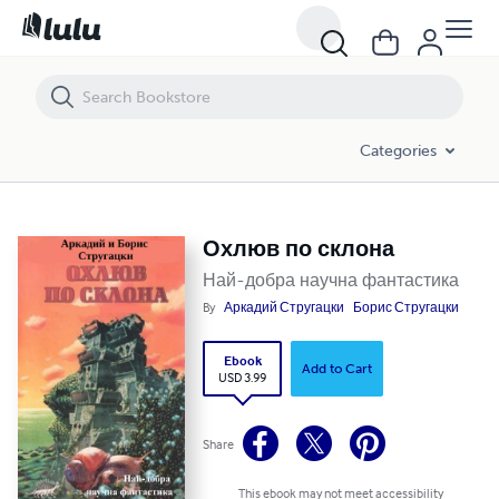
Охлюв по склона
Categories
Охлюв по склона
Най-добра научна фантастика
By
Аркадий Стругацки
Борис Стругацки
Ebook
Add to Cart
USD 3.99
Share
This ebook may not meet accessibility